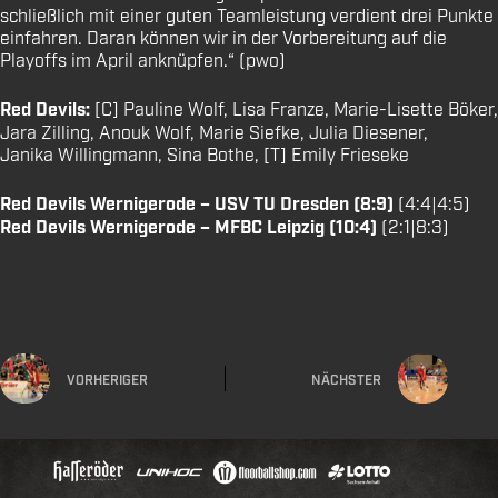
schließlich mit einer guten Teamleistung verdient drei Punkte
einfahren. Daran können wir in der Vorbereitung auf die
Playoffs im April anknüpfen.“ (pwo)
Red Devils:
[C] Pauline Wolf, Lisa Franze, Marie-Lisette Böker,
Jara Zilling, Anouk Wolf, Marie Siefke, Julia Diesener,
Janika Willingmann, Sina Bothe, [T] Emily Frieseke
Red Devils Wernigerode – USV TU Dresden (8:9)
(4:4|4:5)
Red Devils Wernigerode – MFBC Leipzig (10:4)
(2:1|8:3)
VORHERIGER
NÄCHSTER