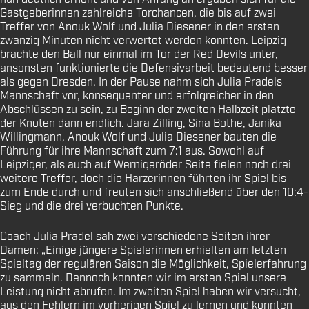
Gastgeberinnen zahlreiche Torchancen, die bis auf zwei
Treffer von Anouk Wolf und Julia Diesener in den ersten
zwanzig Minuten nicht verwertet werden konnten. Leipzig
brachte den Ball nur einmal im Tor der Red Devils unter,
ansonsten funktionierte die Defensivarbeit bedeutend besser
als gegen Dresden. In der Pause nahm sich Julia Pradels
Mannschaft vor, konsequenter und erfolgreicher in den
Abschlüssen zu sein, zu Beginn der zweiten Halbzeit platzte
der Knoten dann endlich. Jara Zilling, Sina Bothe, Janika
Willingmann, Anouk Wolf und Julia Diesener bauten die
Führung für ihre Mannschaft zum 7:1 aus. Sowohl auf
Leipziger, als auch auf Wernigeröder Seite fielen noch drei
weitere Treffer, doch die Harzerinnen führten ihr Spiel bis
zum Ende durch und freuten sich anschließend über den 10:4-
Sieg und die drei verbuchten Punkte.
Coach Julia Pradel sah zwei verschiedene Seiten ihrer
Damen: „Einige jüngere Spielerinnen erhielten am letzten
Spieltag der regulären Saison die Möglichkeit, Spielerfahrung
zu sammeln. Dennoch konnten wir im ersten Spiel unsere
Leistung nicht abrufen. Im zweiten Spiel haben wir versucht,
aus den Fehlern im vorherigen Spiel zu lernen und konnten