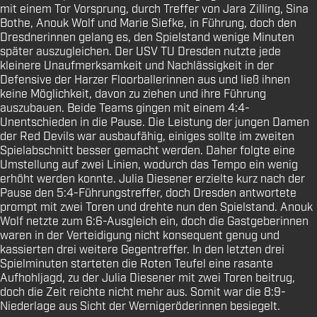
mit einem Tor Vorsprung, durch Treffer von Jara Zilling, Sina
Bothe, Anouk Wolf und Marie Siefke, in Führung, doch den
Dresdnerinnen gelang es, den Spielstand wenige Minuten
später auszugleichen. Der USV TU Dresden nutzte jede
kleinere Unaufmerksamkeit und Nachlässigkeit in der
Defensive der Harzer Floorballerinnen aus und ließ ihnen
keine Möglichkeit, davon zu ziehen und ihre Führung
auszubauen. Beide Teams gingen mit einem 4:4-
Unentschieden in die Pause. Die Leistung der jungen Damen
der Red Devils war ausbaufähig, einiges sollte im zweiten
Spielabschnitt besser gemacht werden. Daher folgte eine
Umstellung auf zwei Linien, wodurch das Tempo ein wenig
erhöht werden konnte. Julia Diesener erzielte kurz nach der
Pause den 5:4-Führungstreffer, doch Dresden antwortete
prompt mit zwei Toren und drehte nun den Spielstand. Anouk
Wolf netzte zum 6:6-Ausgleich ein, doch die Gastgeberinnen
waren in der Verteidigung nicht konsequent genug und
kassierten drei weitere Gegentreffer. In den letzten drei
Spielminuten starteten die Roten Teufel eine rasante
Aufhohljagd, zu der Julia Diesener mit zwei Toren beitrug,
doch die Zeit reichte nicht mehr aus. Somit war die 8:9-
Niederlage aus Sicht der Wernigeröderinnen besiegelt.