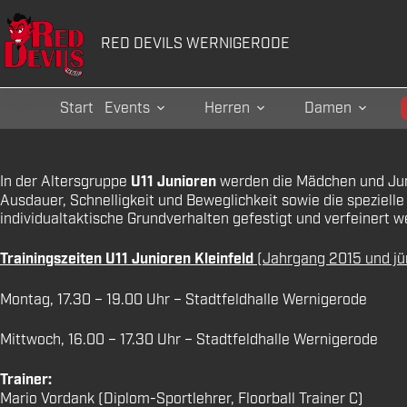
Zum
Inhalt
RED DEVILS WERNIGERODE
springen
Start
Events
Herren
Damen
In der Altersgruppe
U11 Junioren
werden die Mädchen und Jung
Ausdauer, Schnelligkeit und Beweglichkeit sowie die speziell
individualtaktische Grundverhalten gefestigt und verfeinert w
Trainingszeiten U11 Junioren Kleinfeld
(Jahrgang 2015 und jü
Montag, 17.30 – 19.00 Uhr – Stadtfeldhalle Wernigerode
Mittwoch, 16.00 – 17.30 Uhr – Stadtfeldhalle Wernigerode
Trainer:
Mario Vordank (Diplom-Sportlehrer, Floorball Trainer C)