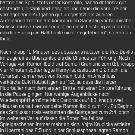
hatten das Spiel stets unter Kontrolle, haben defensiv gut
gestanden, diszipliniert gespielt und dabei die vom Trainer
vorgegebenen Aufgaben gut umgesetzt. Im zweiten
Aufeinandertreffen am kommenden Samstag vor heimischer
Kulisse müssen wir unbedingt an diese Leistung anknüpfen,
um den Einzug ins Halbfinale nicht zu gefährden“, so Ramon
Ibold.
Nach knapp 10 Minuten des abtastens nutzten die Red Devils
im Zuge eines Überzahlspiels die Chance zur Führung: Nach
Vorlage von Ramon Ibold traf Samuli Granlund zum 0:1. Knapp
vier Minuten später legte Henry Isoksela zum 0:2 nach, die
Vorarbeit kam erneut von Ramon Ibold. Im Anschluss
verkürzte DJK Holzbüttgen auf 1:2, so dass die Harzer
Floorballer nach dem ersten Drittel mit einer Eintoreführung
in die Pause gingen. Nur wenige Augenblicke nach
Wiederanpfiff erhöhte Max Bandrock auf 1:3, knapp zwei
Minuten darauf verwandelte Ramon Ibold zum 1:4. Zu Beginn
des Schlussdrittels verkürzten die Gastgeber zum 2:4, doch
im weiteren Verlauf rissen die Roten Teufel das
Spielgeschehen immer mehr an sich. Vojta Krupicka erzielte
in Überzahl das 2:5 und in der Schlussphase legten Ramon