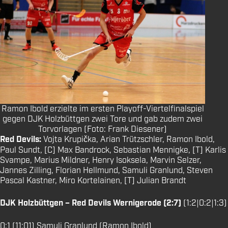
Ramon Ibold erzielte im ersten Playoff-Viertelfinalspiel
gegen DJK Holzbüttgen zwei Tore und gab zudem zwei
Torvorlagen (Foto: Frank Diesener)
Red Devils:
Vojta Krupička, Arian Trützschler, Ramon Ibold,
Paul Sundt, [C] Max Bandrock, Sebastian Mennigke, [T] Karlis
Svampe, Marius Mildner, Henry Isoksela, Marvin Selzer,
Jannes Zilling, Florian Hellmund, Samuli Granlund, Steven
Pascal Kastner, Miro Kortelainen, [T] Julian Brandt
DJK Holzbüttgen – Red Devils Wernigerode (2:7)
(1:2|0:2|1:3)
0:1 (11:01) Samuli Granlund (Ramon Ibold)