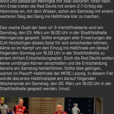
Ibold und Sebastian Mennigke mit zwei weiteren Toren nach.
Am Ende traten die Red Devils mit einem 2:7-Erfolg die
Heimreise an, mit dem Wissen, schon am Samstag mit einem
weiteren Sieg den Gang ins Halbfinale klar zu machen.
Das zweite Duell der best-of-3-Viertelfinalserie wird am
Samstag, den 23. März um 18.00 Uhr in der Stadtfeldhalle
Wernigerode gespielt. Sollte entgegen aller Erwartungen die
DJK Holzbüttgen dieses Spiel für sich entscheiden können,
käme es im Kampf um den Einzug ins Halbfinale am darauf
folgenden Sonntag um 16.00 Uhr in der Stadtfeldhalle zu
einem dritten Entscheidungsspiel. Doch die Red Devils wollen
keine unnötigen Körner verschießen und die Entscheidung
bereits am Samstag herbeiführen. Sollte dies gelingen,
wartet im Playoff-Halbfinale der MFBC Leipzig. In diesem Fall
würde das erste Halbfinalspiel am darauf folgenden
Wochenende am Samstag, den 30. März um 18.00 Uhr in der
Stadtfeldhalle gespielt werden. (mvo)