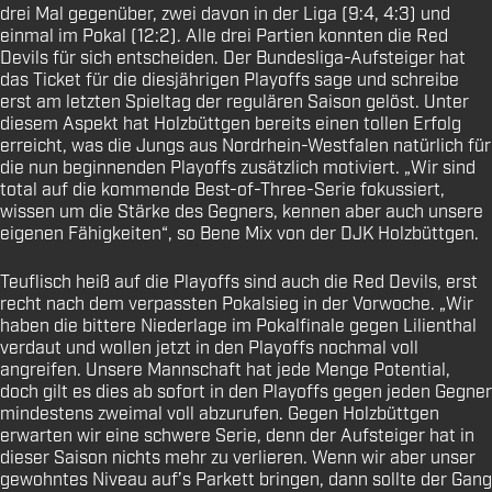
drei Mal gegenüber, zwei davon in der Liga (9:4, 4:3) und
einmal im Pokal (12:2). Alle drei Partien konnten die Red
Devils für sich entscheiden. Der Bundesliga-Aufsteiger hat
das Ticket für die diesjährigen Playoffs sage und schreibe
erst am letzten Spieltag der regulären Saison gelöst. Unter
diesem Aspekt hat Holzbüttgen bereits einen tollen Erfolg
erreicht, was die Jungs aus Nordrhein-Westfalen natürlich für
die nun beginnenden Playoffs zusätzlich motiviert. „Wir sind
total auf die kommende Best-of-Three-Serie fokussiert,
wissen um die Stärke des Gegners, kennen aber auch unsere
eigenen Fähigkeiten“, so Bene Mix von der DJK Holzbüttgen.
Teuflisch heiß auf die Playoffs sind auch die Red Devils, erst
recht nach dem verpassten Pokalsieg in der Vorwoche. „Wir
haben die bittere Niederlage im Pokalfinale gegen Lilienthal
verdaut und wollen jetzt in den Playoffs nochmal voll
angreifen. Unsere Mannschaft hat jede Menge Potential,
doch gilt es dies ab sofort in den Playoffs gegen jeden Gegner
mindestens zweimal voll abzurufen. Gegen Holzbüttgen
erwarten wir eine schwere Serie, denn der Aufsteiger hat in
dieser Saison nichts mehr zu verlieren. Wenn wir aber unser
gewohntes Niveau auf’s Parkett bringen, dann sollte der Gang