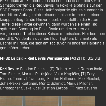
Pokalfinale am kommenden Wochenende in Chemnitz. Am
Samstag treffen die Red Devils im Pokal-Halbfinale auf den
SSF Dragons Bonn. Diese Halbfinalpartie gibt es nunmehr in
der dritten Auflage hintereinander, bisher immer mit einem
knappen Sieg für die Harzer Floorballer. Sollten die Roten
Teufel diese Partie gewinnen, dann würden sie einen Tag
später am Sonntag im Pokalfinale um den ersten zu
vergebenden Titel in dieser Saison mitmischen: Hier kommen
der UHC Weißenfels oder die Floor Fighters Chemnitz als
Gegner in Frage, die sich am Tag zuvor im anderen Halbfinale
gegenüberstehen.
MFBC Leipzig – Red Devils Wernigerode (4:12)
(1:1|0:5|3:6)
Red Devils:
Bastian Einecke, [C] Robert Müller, Ramon Ibold,
Tom Fiedler, Markus Piittisjärvi, Vojta Krupička, [T] Gary
Blume, Tommy Löwenberg, Florian Hellmund, Max Riechel,
Juha-Pekka Kuittinen, Moritz Schmidt, Marius Mildner,
Christopher Suske, Joel Cristian Ekroos, [T] Nico Severin