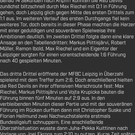
Genau 14 Sekunden nach Anpfiff konnten die Red Devils
zunächst blitzschnell durch Max Riechel mit 0:1 in Führung
gehen, doch Leipzig glich gegen Mitte des ersten Drittels zum
1:1 aus. Im weiteren Verlauf des ersten Durchgangs fiel kein
weiteres Tor, doch bereits in dieser Phase machten die Harzer
mit einer geduldigen und souveränen Spielweise ihre
Ambitionen deutlich. Im zweiten Drittel folgte dann eine klare
Ansage an den Tabellendritten: Markus Piittisjärvi, Robert
Müller, Ramon Ibold, Max Riechel und ein Eigentor der
Leipziger sorgten für einen vorentscheidende 1:6 Führung
nach 40 gespielten Minuten.
Das dritte Drittel eröffnete der MFBC Leipzig in Überzahl
spielend mit dem Treffer zum 2:6. Doch anschließend hielten
die Red Devils an ihrer offensiven Marschroute fest: Max
Riechel, Markus Piittisjärvi und Vojta Krupicka bauten die
Führung binnen fünf Minuten auf 2:9 aus. In den
verbleibenden Minuten dieser Partie und mit der souveränen
Führung im Rücken durften dann mit Christopher Suske und
Florian Hellmund zwei Nachwuchstalente erstmals
Bundesligaluft schnuppern. Eine anschließende
Überzahlsituation wusste dann Juha-Pekka Kuittinen nach
Vorlage von Joel Ekroos zum 2:10 zu nutzen. Kurze Zeit später