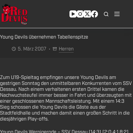
Zum
Inhalt
springen
Young Devils übernehmen Tabellenspitze
5. März 2007
Herren
Zum U19-Spieltag empfingen unsere Young Devils am
gestrigen Sonntag den unmittelbaren Konkurrenten vom SSV
Dessau. Nach einem verhaltenen ersten Drittel kamen die
Nachwuchsteufel immer besser in Fahrt und überzeugten mit
einer geschlossenen Mannschaftsleistung. Mit einem 14:3
Sieg schossen die Young Devils die Gäste aus der
Stadtfeldhalle und machen damit einen großen Schritt in die
diesjährigen Play-offs.
Young Devils Wernigerode – SSV Dessau (14:3) [2:0,4:1,8:2]