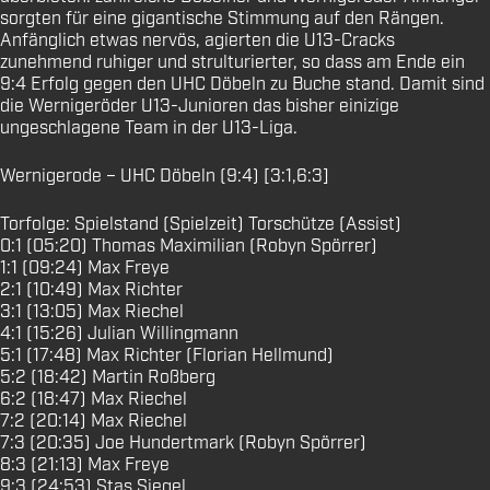
sorgten für eine gigantische Stimmung auf den Rängen.
Anfänglich etwas nervös, agierten die U13-Cracks
zunehmend ruhiger und strulturierter, so dass am Ende ein
9:4 Erfolg gegen den UHC Döbeln zu Buche stand. Damit sind
die Wernigeröder U13-Junioren das bisher einizige
ungeschlagene Team in der U13-Liga.
Wernigerode – UHC Döbeln (9:4) [3:1,6:3]
Torfolge: Spielstand (Spielzeit) Torschütze (Assist)
0:1 (05:20) Thomas Maximilian (Robyn Spörrer)
1:1 (09:24) Max Freye
2:1 (10:49) Max Richter
3:1 (13:05) Max Riechel
4:1 (15:26) Julian Willingmann
5:1 (17:48) Max Richter (Florian Hellmund)
5:2 (18:42) Martin Roßberg
6:2 (18:47) Max Riechel
7:2 (20:14) Max Riechel
7:3 (20:35) Joe Hundertmark (Robyn Spörrer)
8:3 (21:13) Max Freye
9:3 (24:53) Stas Siegel