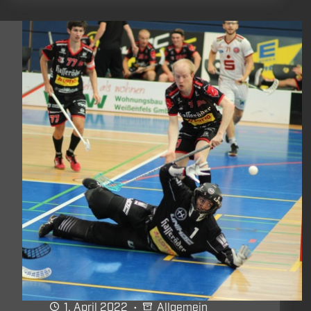
Derby:
Doppelter
Bundesliga-
Saisonauftakt
in
Weißenfels
1. April 2022
Allgemein