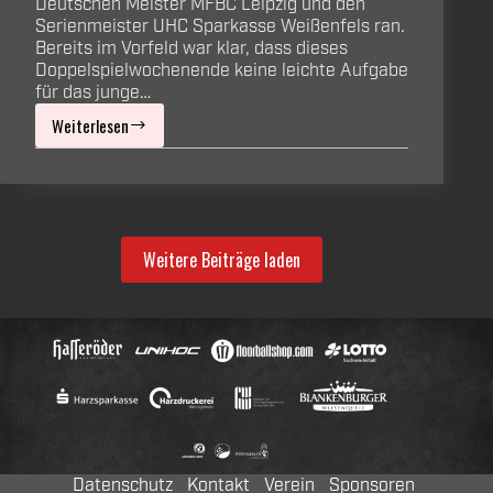
Deutschen Meister MFBC Leipzig und den
Serienmeister UHC Sparkasse Weißenfels ran.
Bereits im Vorfeld war klar, dass dieses
Doppelspielwochenende keine leichte Aufgabe
für das junge…
Weiterlesen
Kalte
Dusche
gegen
Leipzig
Weitere Beiträge laden
und
Weißenfels
Datenschutz
Kontakt
Verein
Sponsoren