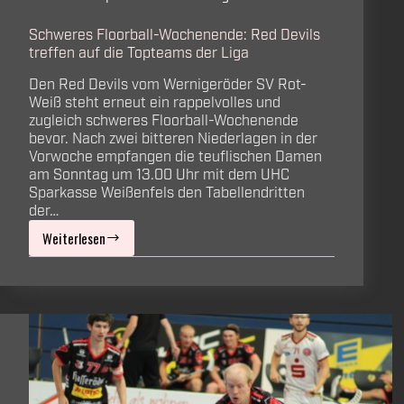
Schweres Floorball-Wochenende: Red Devils
treffen auf die Topteams der Liga
Den Red Devils vom Wernigeröder SV Rot-
Weiß steht erneut ein rappelvolles und
zugleich schweres Floorball-Wochenende
bevor. Nach zwei bitteren Niederlagen in der
Vorwoche empfangen die teuflischen Damen
am Sonntag um 13.00 Uhr mit dem UHC
Sparkasse Weißenfels den Tabellendritten
der…
Weiterlesen
Schweres
Floorball-
Wochenende:
Red
Devils
treffen