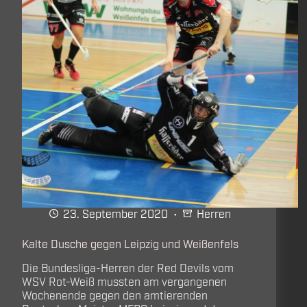
auf
die
Topteams
der
Liga
23. September 2020
Herren
Kalte Dusche gegen Leipzig und Weißenfels
Die Bundesliga-Herren der Red Devils vom
WSV Rot-Weiß mussten am vergangenen
Wochenende gegen den amtierenden