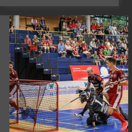
Deutscher
Pokalsieger
kommt
nach
Wernigerode