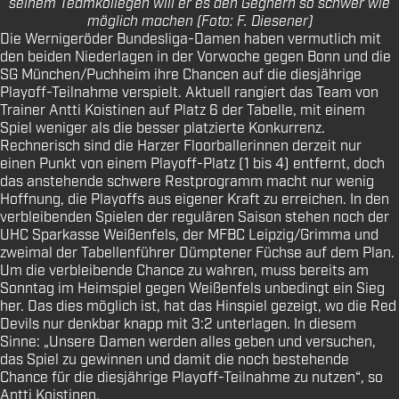
seinem Teamkollegen will er es den Gegnern so schwer wie
möglich machen (Foto: F. Diesener)
Die Wernigeröder Bundesliga-Damen haben vermutlich mit
den beiden Niederlagen in der Vorwoche gegen Bonn und die
SG München/Puchheim ihre Chancen auf die diesjährige
Playoff-Teilnahme verspielt. Aktuell rangiert das Team von
Trainer Antti Koistinen auf Platz 6 der Tabelle, mit einem
Spiel weniger als die besser platzierte Konkurrenz.
Rechnerisch sind die Harzer Floorballerinnen derzeit nur
einen Punkt von einem Playoff-Platz (1 bis 4) entfernt, doch
das anstehende schwere Restprogramm macht nur wenig
Hoffnung, die Playoffs aus eigener Kraft zu erreichen. In den
verbleibenden Spielen der regulären Saison stehen noch der
UHC Sparkasse Weißenfels, der MFBC Leipzig/Grimma und
zweimal der Tabellenführer Dümptener Füchse auf dem Plan.
Um die verbleibende Chance zu wahren, muss bereits am
Sonntag im Heimspiel gegen Weißenfels unbedingt ein Sieg
her. Das dies möglich ist, hat das Hinspiel gezeigt, wo die Red
Devils nur denkbar knapp mit 3:2 unterlagen. In diesem
Sinne: „Unsere Damen werden alles geben und versuchen,
das Spiel zu gewinnen und damit die noch bestehende
Chance für die diesjährige Playoff-Teilnahme zu nutzen“, so
Antti Koistinen.