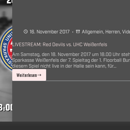
16. November 2017
Allgemein
,
Herren
,
Vid
LIVESTREAM: Red Devils vs. UHC Weißenfels
Am Samstag, den 18. November 2017 um 18.00 Uhr ste
Sparkasse Weißenfels der 7. Spieltag der 1. Floorball 
diesem Spiel nicht live in der Halle sein kann, für…
Weiterlesen
LIVESTREAM:
Red
Devils
vs.
UHC
Weißenfels