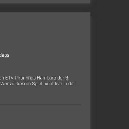
deos
en ETV Piranhhas Hamburg der 3.
Wer zu diesem Spiel nicht live in der