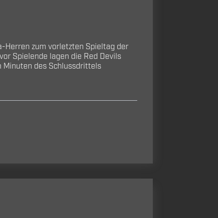
Herren zum vorletzten Spieltag der
vor Spielende lagen die Red Devils
n Minuten des Schlussdrittels