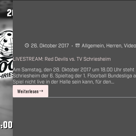
26. Oktober 2017
Allgemein
,
Herren
,
Vide
LIVESTREAM: Red Devils vs. TV Schriesheim
Am Samstag, den 28. Oktober 2017 um 18.00 Uhr steht
Schriesheim der 6. Spieltag der 1. Floorball Bundeslig
Spiel nicht live in der Halle sein kann, für den…
Weiterlesen
LIVESTREAM:
Red
Devils
vs.
TV