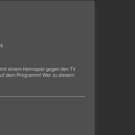
os
 mit einem Heimspiel gegen den TV
a auf dem Programm! Wer zu diesem