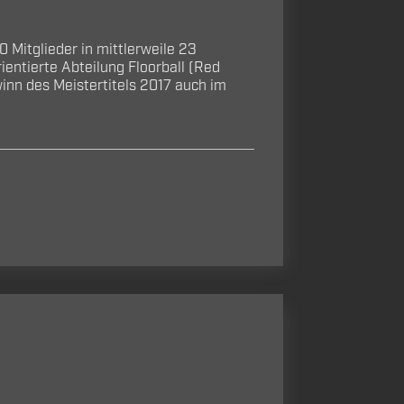
Mitglieder in mittlerweile 23
ientierte Abteilung Floorball (Red
nn des Meistertitels 2017 auch im