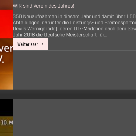
WIR sind Verein des Jahres!
350 Neuaufnahmen in diesem Jahr und damit über 1.500 
Abteilungen, darunter die Leistungs- und Breitensportor
Devils Wernigerode), deren U17-Mädchen nach dem Gewi
Jahr 2018 die Deutsche Meisterschaft für…
Weiterlesen
WIR
sind
Verein
des
Jahres!