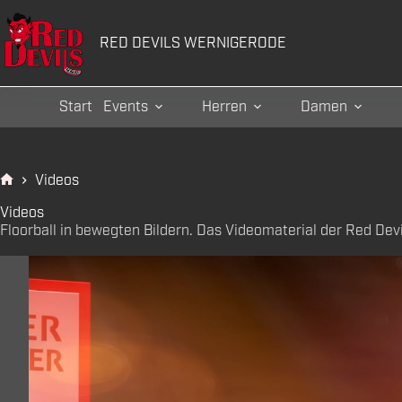
Zum
Inhalt
RED DEVILS WERNIGERODE
springen
Start
Events
Herren
Damen
Videos
Start
Videos
Floorball in bewegten Bildern. Das Videomaterial der Red Devi