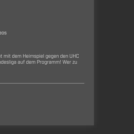
eos
ht mit dem Heimspiel gegen den UHC
Bundesliga auf dem Programm! Wer zu