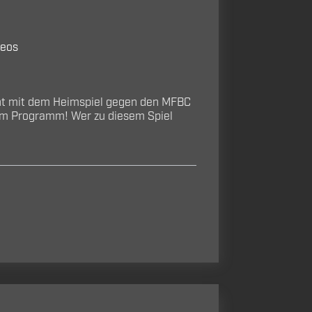
deos
ht mit dem Heimspiel gegen den MFBC
 dem Programm! Wer zu diesem Spiel