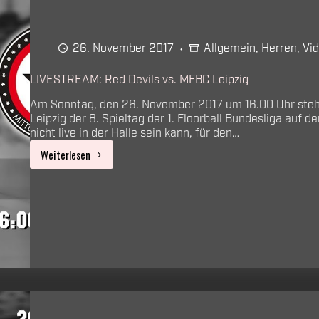
26. November 2017
Allgemein
,
Herren
,
Vi
LIVESTREAM: Red Devils vs. MFBC Leipzig
Am Sonntag, den 26. November 2017 um 16.00 Uhr ste
Leipzig der 8. Spieltag der 1. Floorball Bundesliga auf
nicht live in der Halle sein kann, für den…
Weiterlesen
LIVESTREAM:
Red
Devils
vs.
MFBC
Leipzig