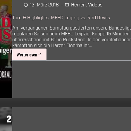
12. März 2018
Herren
,
Videos
Tore & Highlights: MFBC Leipzig vs. Red Devils
Am vergangenen Samstag gastierten unsere Bundesliga-
regulären Saison beim MFBC Leipzig. Knapp 15 Minuten 
überraschend mit 6:1 in Rückstand. In den verbleibende
kämpften sich die Harzer Floorballer…
Weiterlesen
Tore
&
Highlights:
MFBC
Leipzig
vs.
Red
Devils