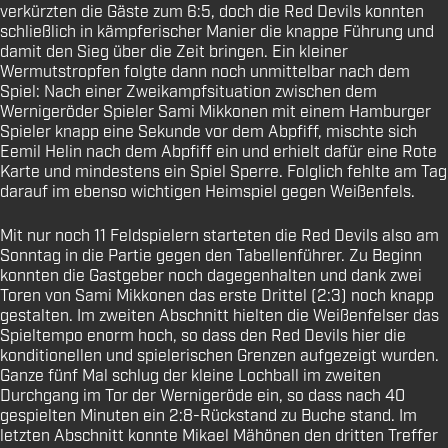
verkürzten die Gäste zum 6:5, doch die Red Devils konnten
schließlich in kämpferischer Manier die knappe Führung und
damit den Sieg über die Zeit bringen. Ein kleiner
Wermutstropfen folgte dann noch unmittelbar nach dem
Spiel: Nach einer Zweikampfsituation zwischen dem
Wernigeröder Spieler Sami Mikkonen mit einem Hamburger
Spieler knapp eine Sekunde vor dem Abpfiff, mischte sich
Eemil Helin nach dem Abpfiff ein und erhielt dafür eine Rote
Karte und mindestens ein Spiel Sperre. Folglich fehlte am Tag
darauf im ebenso wichtigen Heimspiel gegen Weißenfels.
Mit nur noch 11 Feldspielern starteten die Red Devils also am
Sonntag in die Partie gegen den Tabellenführer. Zu Beginn
konnten die Gastgeber noch dagegenhalten und dank zwei
Toren von Sami Mikkonen das erste Drittel (2:3) noch knapp
gestalten. Im zweiten Abschnitt hielten die Weißenfelser das
Spieltempo enorm hoch, so dass den Red Devils hier die
konditionellen und spielerischen Grenzen aufgezeigt wurden.
Ganze fünf Mal schlug der kleine Lochball im zweiten
Durchgang im Tor der Wernigeröde ein, so dass nach 40
gespielten Minuten ein 2:8-Rückstand zu Buche stand. Im
letzten Abschnitt konnte Mikael Mähönen den dritten Treffer