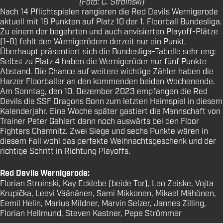
(Foto: C. Stroinski)
Nach 14 Pflichtspielen rangieren die Red Devils Wernigerode
aktuell mit 18 Punkten auf Platz 10 der 1. Floorball Bundesliga.
Zu einem der begehrten und auch anvisierten Playoff-Plätze
(1-8) fehlt den Wernigerödern derzeit nur ein Punkt.
Überhaupt präsentiert sich die Bundesliga-Tabelle sehr eng:
Selbst zu Platz 4 haben die Wernigeröder nur fünf Punkte
Abstand. Die Chance auf weitere wichtige Zähler haben die
Harzer Floorballer an den kommenden beiden Wochenende.
Am Sonntag, den 10. Dezember 2023 empfangen die Red
Devils die SSF Dragons Bonn zum letzten Heimspiel in diesem
Kalenderjahr. Eine Woche später gastiert die Mannschaft von
Trainer Peter Gahlert dann noch auswärts bei den Floor
Fighters Chemnitz. Zwei Siege und sechs Punkte wären in
diesem Fall wohl das perfekte Weihnachtsgeschenk und der
richtige Schritt in Richtung Playoffs.
Red Devils Wernigerode:
Florian Stroinski, Kay Ecklebe (beide Tor), Leo Zeiske, Vojta
Krupička, Leevi Väänänen, Sami Mikkonen, Mikael Mähönen,
Eemil Helin, Marius Mildner, Marvin Selzer, Jannes Zilling,
Florian Hellmund, Steven Kastner, Pepe Strömmer