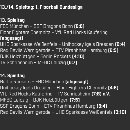
13./14. Spieltag: 1. Floorball Bundesliga
13. Spieltag
FBC München – SSF Dragons Bonn
(8:6)
Floor Fighters Chemnitz – VfL Red Hocks Kaufering
(abgesagt)
UHC Sparkasse Weißenfels – Unihockey Igels Dresden
(8:4)
Red Devils Wernigerode – ETV Piranhhas Hamburg
(6:5)
DJK Holzbüttgen – Berlin Rockets
(4:10)
TV Schriesheim – MFBC Leipzig
(6:7)
14. Spieltag
Berlin Rockets – FBC München
(abgesagt)
Unihockey Igels Dresden – Floor Fighters Chemnitz
(4:8)
VfL Red Hocks Kaufering – TV Schriesheim
(7:8) n.V.
MFBC Leipzig – DJK Holzbüttgen
(7:5)
SSF Dragons Bonn – ETV Piranhhas Hamburg
(5:4)
Red Devils Wernigerode – UHC Sparkasse Weißenfels
(3:10)