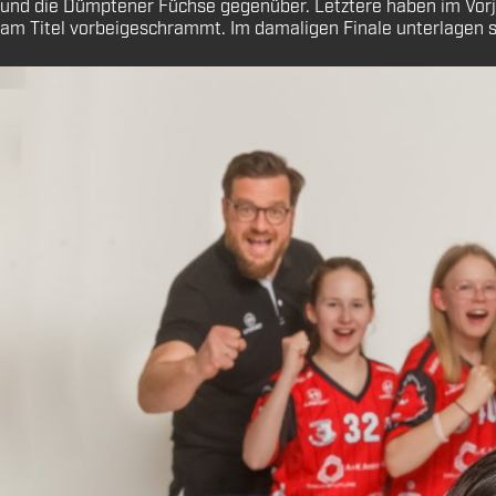
und die Dümptener Füchse gegenüber. Letztere haben im Vorja
am Titel vorbeigeschrammt. Im damaligen Finale unterlagen s