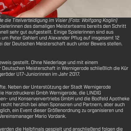
ie Titelverteidigung im Visier (Foto: Wolfgang Koglin)
ielerinnen des damaligen Meisterteams bereits den Schritt
ll sehr gut aufgestellt. Einige Spielerinnen sind aus
um Peter Gahlert und Alexander Pflug auf insgesamt 12
i der Deutschen Meisterschaft auch unter Beweis stellen.
Beweis gestellt. Ohne Niederlage und mit einem
 Deutschen Meisterschaft in Wernigerode schließlich die Kür
geröder U17-Juniorinnen im Jahr 2017.
urfte. Neben der Unterstützung der Stadt Wernigerode
e Harzdruckerei Gmbh Wernigerode, die LINDIG
chen- und Konservenvertriebs GmbH und die Bodfeld Apotheke
s recht herzlich bei allen Sponsoren und Partnern, aber auch
glich, ein Event dieser Größenordnung zu organisieren und
o Vereinsmanager Mario Vordank.
rden die Halbfinals gespielt und anschließend folgen die