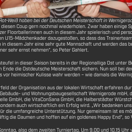
t-Weiß haben bei der Deutschen Meisterschaft in Wernigerode d
 diesen Coup gern nochmal wiederholen. Zwar haben einige Sp
 Floorballerinnen auch in diesem Jahr spielerisch und persone
n U15-Mädchenkader dazugestoßen, so dass das Trainerteam 
h in diesem Jahr eine sehr gute Mannschaft und werden das be
r sehr ernst nehmen“, so Peter Gahlert.
eufel in dieser Saison bereits in der Regionalliga Ost unter 
Ende die Ostdeutsche Meisterschaft sichern. Nun soll bei der
s vor heimischer Kulisse wahr werden – wie damals die Werni
orfeld der Organisation aus der lokalen Wirtschaft erfahren d
 Gebäude- und Wohnungsbaugesellschaft Wernigerode mbH, di
quelle GmbH, die VitaConSana GmbH, die Halberstädter Würst
 sondern auch wirtschaftlich ein Erfolg wird. „Wir bedanken un
 für die umfangreiche Unterstützung. Nur gemeinsam ist es mö
kräftig die Daumen und hoffen auf ein goldenes Happy End“, s
ntag, also dem zweiten Turniertag. Um 9.00 und 10.15 Uhr we