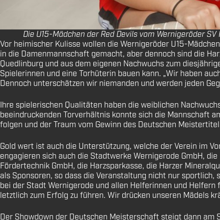
Die U15-Mädchen der Red Devils vom Wernigeröder SV Ro
Vor heimischer Kulisse wollen die Wernigeröder U15-Mädchen
in die Damenmannschaft gemacht, aber dennoch sind die Harzer
Quedlinburg und aus dem eigenen Nachwuchs zum diesjährige
Spielerinnen und eine Torhüterin bauen kann. „Wir haben auc
Dennoch unterschätzen wir niemanden und werden jeden Gegne
Ihre spielerischen Qualitäten haben die weiblichen Nachwuchst
beeindruckenden Torverhältnis konnte sich die Mannschaft am 
folgen und der Traum vom Gewinn des Deutschen Meistertitel
Gold wert ist auch die Unterstützung, welche der Verein im V
engagieren sich auch die Stadtwerke Wernigerode GmbH, die
Fördertechnik GmbH, die Harzsparkasse, die Harzer Mineral
als Sponsoren, so dass die Veranstaltung nicht nur sportlich,
bei der Stadt Wernigerode und allen Helferinnen und Helfern
letztlich zum Erfolg zu führen. Wir drücken unseren Mädels 
Der Showdown der Deutschen Meisterschaft steigt dann am Son