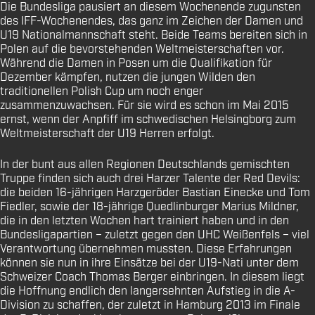
Die Bundesliga pausiert an diesem Wochenende zugunsten
des IFF-Wochenendes, das ganz im Zeichen der Damen und
U19 Nationalmannschaft steht. Beide Teams bereiten sich in
Polen auf die bevorstehenden Weltmeisterschaften vor.
Während die Damen in Posen um die Qualifikation für
Dezember kämpfen, nutzen die jungen Wilden den
traditionellen Polish Cup um noch enger
zusammenzuwachsen. Für sie wird es schon im Mai 2015
ernst, wenn der Anpfiff im schwedischen Helsingborg zum
Weltmeisterschaft der U19 Herren erfolgt.
In der bunt aus allen Regionen Deutschlands gemischten
Truppe finden sich auch drei Harzer Talente der Red Devils:
die beiden 16-jährigen Harzgeröder Bastian Einecke und Tom
Fiedler, sowie der 18-jährige Quedlinburger Marius Mildner,
die in den letzten Wochen hart trainiert haben und in den
Bundesligapartien – zuletzt gegen den UHC Weißenfels – viel
Verantwortung übernehmen mussten. Diese Erfahrungen
können sie nun in ihre Einsätze bei der U19-Nati unter dem
Schweizer Coach Thomas Berger einbringen. In diesem liegt
die Hoffnung endlich den langersehnten Aufstieg in die A-
Division zu schaffen, der zuletzt in Hamburg 2013 im Finale