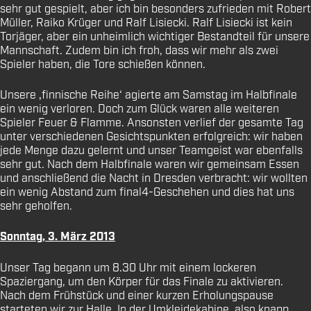
sehr gut gespielt, aber ich bin besonders zufrieden mit Robert
Müller, Raiko Krüger und Ralf Lisiecki. Ralf Lisiecki ist kein
Torjäger, aber ein unheimlich wichtiger Bestandteil für unsere
Mannschaft. Zudem bin ich froh, dass wir mehr als zwei
Spieler haben, die Tore schießen können.
Unsere ‚finnische Reihe‘ agierte am Samstag im Halbfinale
ein wenig verloren. Doch zum Glück waren alle weiteren
Spieler Feuer & Flamme. Ansonsten verlief der gesamte Tag
unter verschiedenen Gesichtspunkten erfolgreich: wir haben
jede Menge dazu gelernt und unser Teamgeist war ebenfalls
sehr gut. Nach dem Halbfinale waren wir gemeinsam Essen
und anschließend die Nacht in Dresden verbracht: wir wollten
ein wenig Abstand zum final4-Geschehen und dies hat uns
sehr geholfen.
Sonntag, 3. März 2013
Unser Tag begann um 8.30 Uhr mit einem lockeren
Spaziergang, um den Körper für das Finale zu aktivieren.
Nach dem Frühstück und einer kurzen Erholungspause
starteten wir zur Halle. In der Umkleidekabine, also knapp