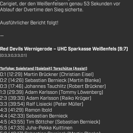
Carigiet, der den Weißenfelsern genau 53 Sekunden vor
Ablauf der Overtime den Sieg sicherte.
Ausführlicher Bericht folgt!
—
Red Devils Wernigerode – UHC Sparkasse Weißenfels (6:7)
(0:3,3:0,3:3,0:1)
Torfolge: Spielstand (Spielzeit) Torschütze (Assist)
0:1 (12:29) Martin Brückner (Christian Eisel)
0:2 (14:26) Sebastian Bernieck (Martin Blanke)
0:3 (17:46) Johannes Tauchlitz (Robert Brückner)
1:3 (29:39) Adam Karlsson (Tommy Löwenberg)
2:3 (39:30) Adam Karlsson (Raiko Krüger)
3:3 (39:54) Ralf Lisiecki (Peter Müller)
4:3 (41:29) Ramon Ibold
4:4 (42:33) Sebastian Bernieck
4:5 (43:55) Tim Böttcher (Sebastian Bernieck)
5:5 (47:33) Juha-Pekka Kuittinen