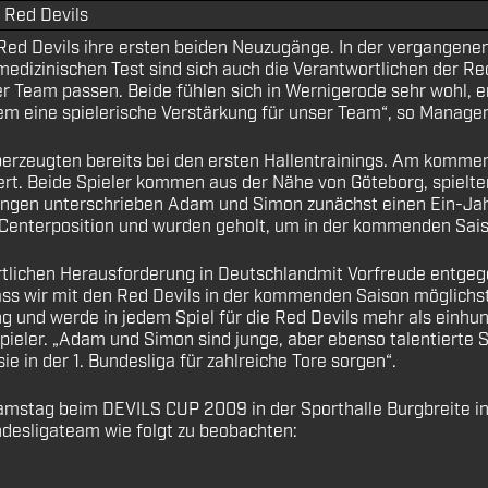
 Red Devils
Red Devils ihre ersten beiden Neuzugänge. In der vergangen
dizinischen Test sind sich auch die Verantwortlichen der Red
unser Team passen. Beide fühlen sich in Wernigerode sehr woh
lem eine spielerische Verstärkung für unser Team“, so Manage
 überzeugten bereits bei den ersten Hallentrainings. Am ko
rt. Beide Spieler kommen aus der Nähe von Göteborg, spielten 
ngen unterschrieben Adam und Simon zunächst einen Ein-Jahre
 Centerposition und wurden geholt, um in der kommenden Saiso
rtlichen Herausforderung in Deutschlandmit Vorfreude entgege
 dass wir mit den Red Devils in der kommenden Saison möglich
ung und werde in jedem Spiel für die Red Devils mehr als einh
ieler. „Adam und Simon sind junge, aber ebenso talentierte S
ie in der 1. Bundesliga für zahlreiche Tore sorgen“.
tag beim DEVILS CUP 2009 in der Sporthalle Burgbreite in 
desligateam wie folgt zu beobachten: