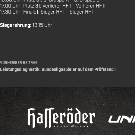
16.30 Uhr (Platz 5): 3. Gruppe A – 3. Gruppe B
17.00 Uhr (Platz 3): Verlierer HF I – Verlierer HF II
17.30 Uhr (Finale): Sieger HF I – Sieger HF II
Siegerehrung:
18.15 Uhr
VORHERIGER
BEITRAG
Leistungsdiagnostik: Bundesligaspieler auf dem Prüfstand !