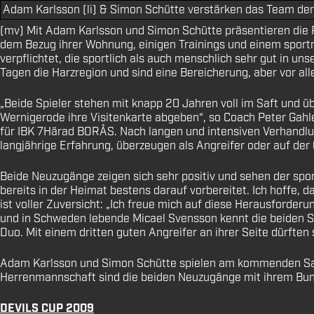
Adam Karlsson (li) & Simon Schütte verstärken das Team der
(mv) Mit Adam Karlsson und Simon Schütte präsentieren die 
dem Bezug ihrer Wohnung, einigen Trainings und einem sportme
verpflichtet, die sportlich als auch menschlich sehr gut in 
Tagen die Harzregion und sind eine Bereicherung, aber vor al
„Beide Spieler stehen mit knapp 20 Jahren voll im Saft und
Wernigerode ihre Visitenkarte abgeben“, so Coach Peter Gahle
für IBK 7Härad BORÅS. Nach langen und intensiven Verhandlu
langjährige Erfahrung, überzeugen als Angreifer oder auf der
Beide Neuzugänge zeigen sich sehr positiv und sehen der spo
bereits in der Heimat bestens darauf vorbereitet. Ich hoffe,
ist voller Zuversicht: „Ich freue mich auf diese Herausforder
und in Schweden lebende Micael Svensson kennt die beiden Sp
Duo. Mit einem dritten guten Angreifer an ihrer Seite dürften s
Adam Karlsson und Simon Schütte spielen am kommenden Sams
Herrenmannschaft sind die beiden Neuzugänge mit ihrem Bun
DEVILS CUP 2009