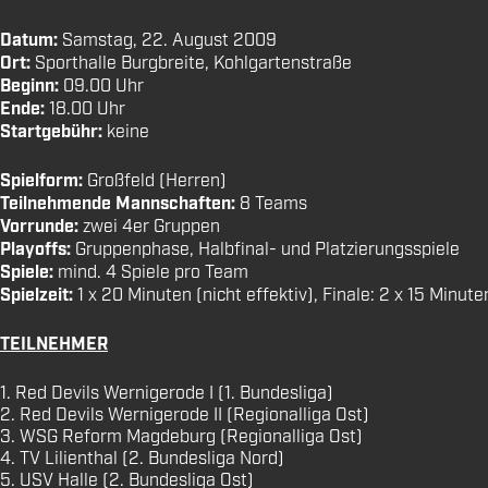
Datum:
Samstag, 22. August 2009
Ort:
Sporthalle Burgbreite, Kohlgartenstraße
Beginn:
09.00 Uhr
Ende:
18.00 Uhr
Startgebühr:
keine
Spielform:
Großfeld (Herren)
Teilnehmende Mannschaften:
8 Teams
Vorrunde:
zwei 4er Gruppen
Playoffs:
Gruppenphase, Halbfinal- und Platzierungsspiele
Spiele:
mind. 4 Spiele pro Team
Spielzeit:
1 x 20 Minuten (nicht effektiv), Finale: 2 x 15 Minute
TEILNEHMER
1. Red Devils Wernigerode I (1. Bundesliga)
2. Red Devils Wernigerode II (Regionalliga Ost)
3. WSG Reform Magdeburg (Regionalliga Ost)
4. TV Lilienthal (2. Bundesliga Nord)
5. USV Halle (2. Bundesliga Ost)