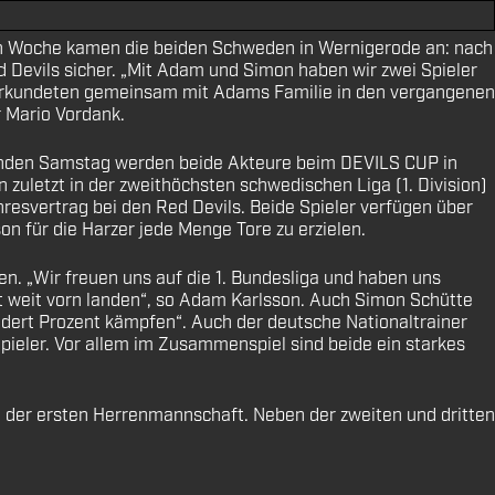
en Woche kamen die beiden Schweden in Wernigerode an: nach
 Devils sicher. „Mit Adam und Simon haben wir zwei Spieler
l, erkundeten gemeinsam mit Adams Familie in den vergangenen
r Mario Vordank.
mmenden Samstag werden beide Akteure beim DEVILS CUP in
zuletzt in der zweithöchsten schwedischen Liga (1. Division)
svertrag bei den Red Devils. Beide Spieler verfügen über
n für die Harzer jede Menge Tore zu erzielen.
n. „Wir freuen uns auf die 1. Bundesliga und haben uns
st weit vorn landen“, so Adam Karlsson. Auch Simon Schütte
undert Prozent kämpfen“. Auch der deutsche Nationaltrainer
pieler. Vor allem im Zusammenspiel sind beide ein starkes
der ersten Herrenmannschaft. Neben der zweiten und dritten