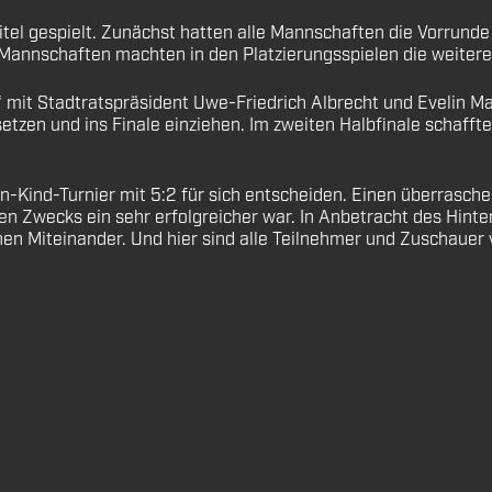
itel gespielt. Zunächst hatten alle Mannschaften die Vorrunde
en Mannschaften machten in den Platzierungsspielen die weiter
‘ mit Stadtratspräsident Uwe-Friedrich Albrecht und Evelin M
etzen und ins Finale einziehen. Im zweiten Halbfinale schaff
ern-Kind-Turnier mit 5:2 für sich entscheiden. Einen überrasc
uten Zwecks ein sehr erfolgreicher war. In Anbetracht des Hin
hen Miteinander. Und hier sind alle Teilnehmer und Zuschauer