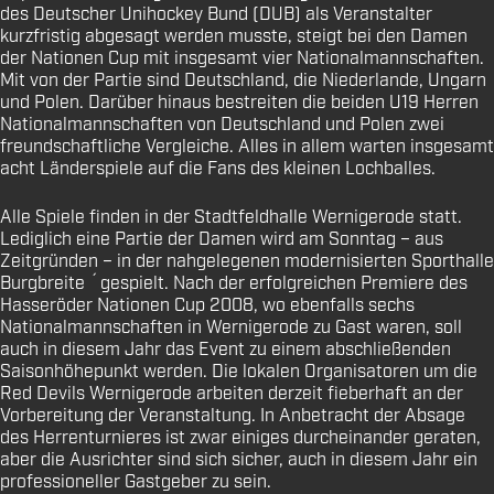
des Deutscher Unihockey Bund (DUB) als Veranstalter
kurzfristig abgesagt werden musste, steigt bei den Damen
der Nationen Cup mit insgesamt vier Nationalmannschaften.
Mit von der Partie sind Deutschland, die Niederlande, Ungarn
und Polen. Darüber hinaus bestreiten die beiden U19 Herren
Nationalmannschaften von Deutschland und Polen zwei
freundschaftliche Vergleiche. Alles in allem warten insgesamt
acht Länderspiele auf die Fans des kleinen Lochballes.
Alle Spiele finden in der Stadtfeldhalle Wernigerode statt.
Lediglich eine Partie der Damen wird am Sonntag – aus
Zeitgründen – in der nahgelegenen modernisierten Sporthalle
Burgbreite ´gespielt. Nach der erfolgreichen Premiere des
Hasseröder Nationen Cup 2008, wo ebenfalls sechs
Nationalmannschaften in Wernigerode zu Gast waren, soll
auch in diesem Jahr das Event zu einem abschließenden
Saisonhöhepunkt werden. Die lokalen Organisatoren um die
Red Devils Wernigerode arbeiten derzeit fieberhaft an der
Vorbereitung der Veranstaltung. In Anbetracht der Absage
des Herrenturnieres ist zwar einiges durcheinander geraten,
aber die Ausrichter sind sich sicher, auch in diesem Jahr ein
professioneller Gastgeber zu sein.