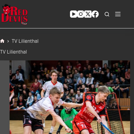
Zum
Inhalt
springen
TV Lilienthal
Start
TV Lilienthal