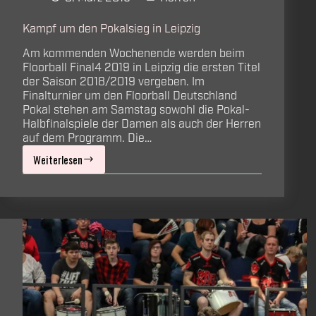
Kampf um den Pokalsieg in Leipzig
Am kommenden Wochenende werden beim
Floorball Final4 2019 in Leipzig die ersten Titel
der Saison 2018/2019 vergeben. Im
Finalturnier um den Floorball Deutschland
Pokal stehen am Samstag sowohl die Pokal-
Halbfinalspiele der Damen als auch der Herren
auf dem Programm. Die…
Weiterlesen
Kampf
um
den
Pokalsieg
in
Leipzig