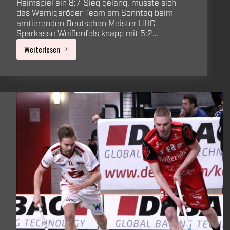
Heimspiel ein 8:7-Sieg gelang, musste sich
das Wernigeröder Team am Sonntag beim
amtierenden Deutschen Meister UHC
Sparkasse Weißenfels knapp mit 5:2…
Weiterlesen
Knappe
Spitzenspiele:
Drei
Punkte
am
Doppel-
Wochenende