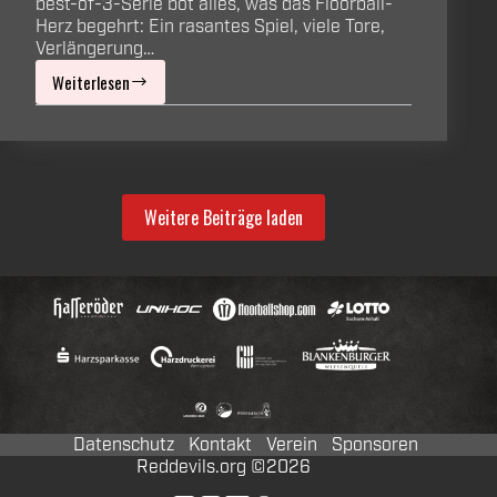
best-of-3-Serie bot alles, was das Floorball-
Herz begehrt: Ein rasantes Spiel, viele Tore,
Verlängerung…
Weiterlesen
Dramatische
Niederlage
im
ersten
Weitere Beiträge laden
Halbfinalspiel
Datenschutz
Kontakt
Verein
Sponsoren
Reddevils.org ©2026