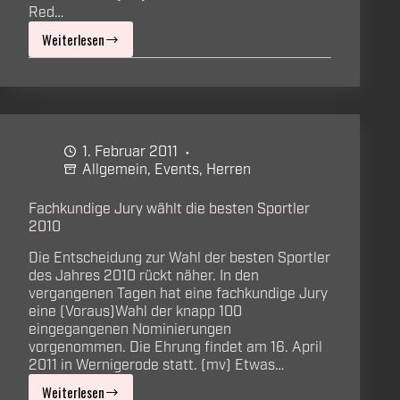
Red…
Weiterlesen
Red
Devils
viermal
für
1. Februar 2011
die
Allgemein
,
Events
,
Herren
Sportlerehrung
Fachkundige Jury wählt die besten Sportler
2011
2010
nominiert
Die Entscheidung zur Wahl der besten Sportler
des Jahres 2010 rückt näher. In den
vergangenen Tagen hat eine fachkundige Jury
eine (Voraus)Wahl der knapp 100
eingegangenen Nominierungen
vorgenommen. Die Ehrung findet am 16. April
2011 in Wernigerode statt. (mv) Etwas…
Weiterlesen