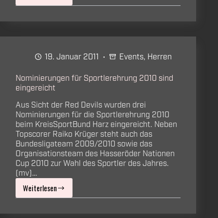
Fachkundige
Jury
wählt
die
19. Januar 2011
Events
,
Herren
besten
Sportler
Nominierungen für Sportlerehrung 2010 sind
eingereicht
2010
Aus Sicht der Red Devils wurden drei
Nominierungen für die Sportlerehrung 2010
beim KreisSportBund Harz eingereicht. Neben
Topscorer Raiko Krüger steht auch das
Bundesligateam 2009/2010 sowie das
Organisationsteam des Hasseröder Nationen
Cup 2010 zur Wahl des Sportler des Jahres.
(mv)…
Weiterlesen
Nominierungen
für