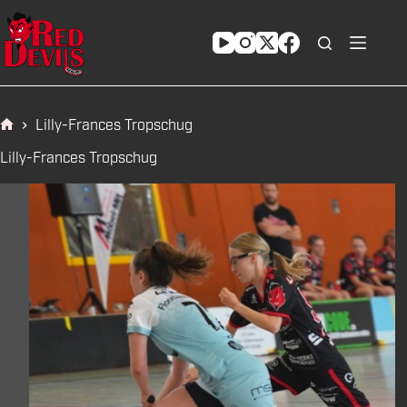
Zum
Inhalt
springen
Lilly-Frances Tropschug
Start
Lilly-Frances Tropschug