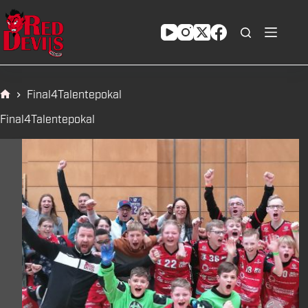
Zum
Inhalt
springen
Final4Talentepokal
Start
Final4Talentepokal