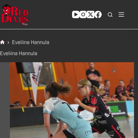
Zum
Inhalt
springen
Eveliina Hannula
Start
Eveliina Hannula