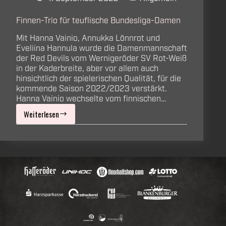
Finnen-Trio für teuflische Bundesliga-Damen
Mit Hanna Vainio, Annukka Lönnrot und
Eveliina Hannula wurde die Damenmannschaft
der Red Devils vom Wernigeröder SV Rot-Weiß
in der Kaderbreite, aber vor allem auch
hinsichtlich der spielerischen Qualität, für die
kommende Saison 2022/2023 verstärkt.
Hanna Vainio wechselte vom finnischen…
Weiterlesen
Finnen-
Trio
für
teuflische
Bundesliga-
Damen