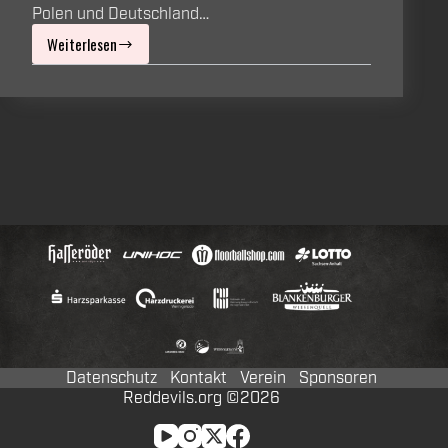
Polen und Deutschland…
Weiterlesen
Acht
Unihockey-
Länderspiele
im
April
im
Harz
Datenschutz
Kontakt
Verein
Sponsoren
Reddevils.org ©2026