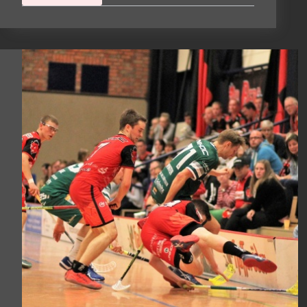
Damen
und
U23-
Herren
wollen
Heimvorteil
nutzen