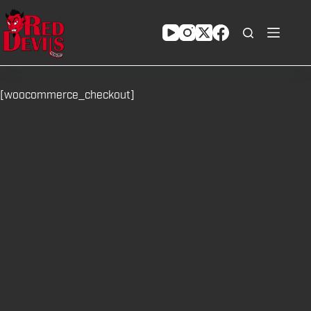
Zum
Inhalt
springen
[woocommerce_checkout]