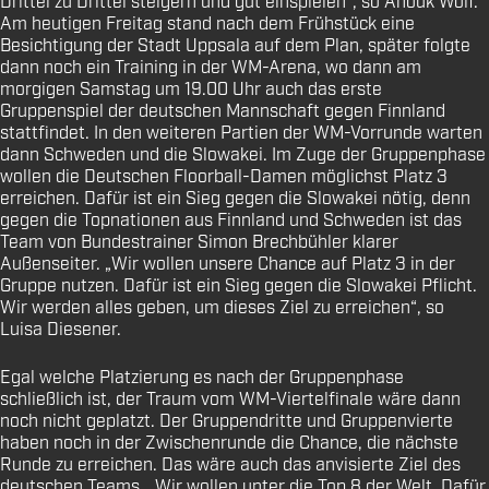
Drittel zu Drittel steigern und gut einspielen“, so Anouk Wolf.
Am heutigen Freitag stand nach dem Frühstück eine
Besichtigung der Stadt Uppsala auf dem Plan, später folgte
dann noch ein Training in der WM-Arena, wo dann am
morgigen Samstag um 19.00 Uhr auch das erste
Gruppenspiel der deutschen Mannschaft gegen Finnland
stattfindet. In den weiteren Partien der WM-Vorrunde warten
dann Schweden und die Slowakei. Im Zuge der Gruppenphase
wollen die Deutschen Floorball-Damen möglichst Platz 3
erreichen. Dafür ist ein Sieg gegen die Slowakei nötig, denn
gegen die Topnationen aus Finnland und Schweden ist das
Team von Bundestrainer Simon Brechbühler klarer
Außenseiter. „Wir wollen unsere Chance auf Platz 3 in der
Gruppe nutzen. Dafür ist ein Sieg gegen die Slowakei Pflicht.
Wir werden alles geben, um dieses Ziel zu erreichen“, so
Luisa Diesener.
Egal welche Platzierung es nach der Gruppenphase
schließlich ist, der Traum vom WM-Viertelfinale wäre dann
noch nicht geplatzt. Der Gruppendritte und Gruppenvierte
haben noch in der Zwischenrunde die Chance, die nächste
Runde zu erreichen. Das wäre auch das anvisierte Ziel des
deutschen Teams. „Wir wollen unter die Top 8 der Welt. Dafür