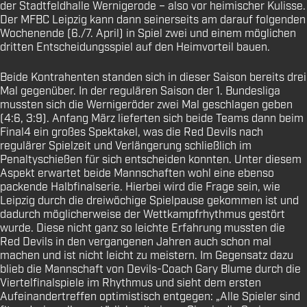
der Stadtfeldhalle Wernigerode – also vor heimischer Kulisse.
Der MFBC Leipzig kann dann seinerseits am darauf folgenden
Wochenende (6./7. April) in Spiel zwei und einem möglichen
dritten Entscheidungsspiel auf den Heimvorteil bauen.
Beide Kontrahenten standen sich in dieser Saison bereits drei
Mal gegenüber. In der regulären Saison der 1. Bundesliga
mussten sich die Wernigeröder zwei Mal geschlagen geben
(4:6, 3:9). Anfang März lieferten sich beide Teams dann beim
Final4 ein großes Spektakel, was die Red Devils nach
regulärer Spielzeit und Verlängerung schließlich im
Penaltyschießen für sich entscheiden konnten. Unter diesem
Aspekt erwartet beide Mannschaften wohl eine ebenso
packende Halbfinalserie. Hierbei wird die Frage sein, wie
Leipzig durch die dreiwöchige Spielpause gekommen ist und
dadurch möglicherweise der Wettkampfrhythmus gestört
wurde. Diese nicht ganz so leichte Erfahrung mussten die
Red Devils in den vergangenen Jahren auch schon mal
machen und ist nicht leicht zu meistern. Im Gegensatz dazu
blieb die Mannschaft von Devils-Coach Gary Blume durch die
Viertelfinalspiele im Rhythmus und sieht dem ersten
Aufeinandertreffen optimistisch entgegen: „
Alle Spieler sind