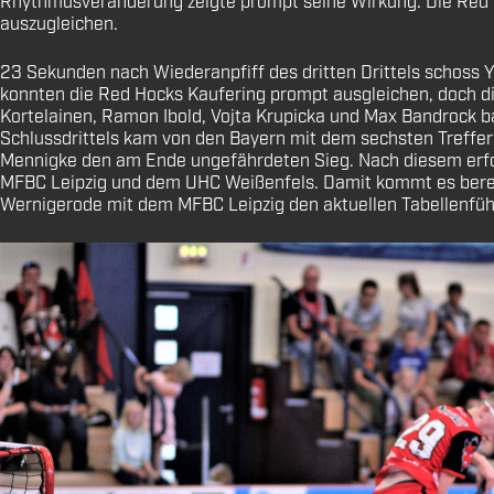
Rhythmusveränderung zeigte prompt seine Wirkung: Die Red De
auszugleichen.
23 Sekunden nach Wiederanpfiff des dritten Drittels schoss Y
konnten die Red Hocks Kaufering prompt ausgleichen, doch di
Kortelainen, Ramon Ibold, Vojta Krupicka und Max Bandrock ba
Schlussdrittels kam von den Bayern mit dem sechsten Treffer
Mennigke den am Ende ungefährdeten Sieg. Nach diesem erfolg
MFBC Leipzig und dem UHC Weißenfels. Damit kommt es berei
Wernigerode mit dem MFBC Leipzig den aktuellen Tabellenfüh