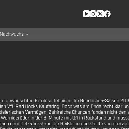
Nachwuchs
m gewünschten Erfolgserlebnis in die Bundesliga-Saison 2018
en VfL Red Hocks Kaufering. Doch was am Ende recht klar und 
pielerischen Vermögen. Zahlreiche Chancen fanden nicht den 
 Wernigeröder in der 8. Minute mit 0:1 in Rückstand und musst
ach dem 0:4-Rückstand die Reißleine und stellte von drei au