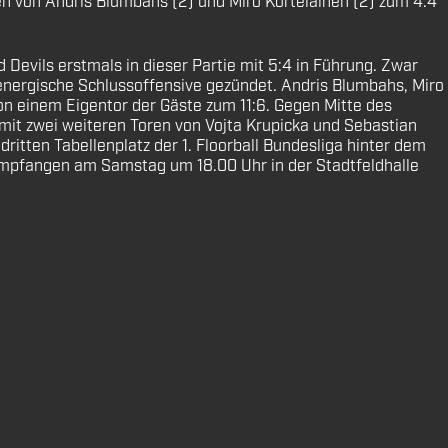
n von Andris Blumbahs (2) und Miro Kortelainen (2) zum 4:4
Devils erstmals in dieser Partie mit 5:4 in Führung. Zwar
 energische Schlussoffensive gezündet. Andris Blumbahs, Miro
on einem Eigentor der Gäste zum 11:6. Gegen Mitte des
mit zwei weiteren Toren von Vojta Krupicka und Sebastian
tten Tabellenplatz der 1. Floorball Bundesliga hinter dem
empfangen am Samstag um 18.00 Uhr in der Stadtfeldhalle