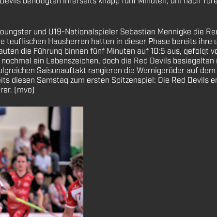
vils benötigten ihrerseits knapp fünf Minuten, um nach Tore
oungster und U19-Nationalspieler Sebastian Mennigke die Red 
e teuflischen Hausherren hatten in dieser Phase bereits ihre
uten die Führung binnen fünf Minuten auf 10:5 aus, gefolgt v
 nochmal ein Lebenszeichen, doch die Red Devils besiegelten 
reichen Saisonauftakt rangieren die Wernigeröder auf dem dri
ts diesen Samstag zum ersten Spitzenspiel: Die Red Devils 
rer. (mvo)