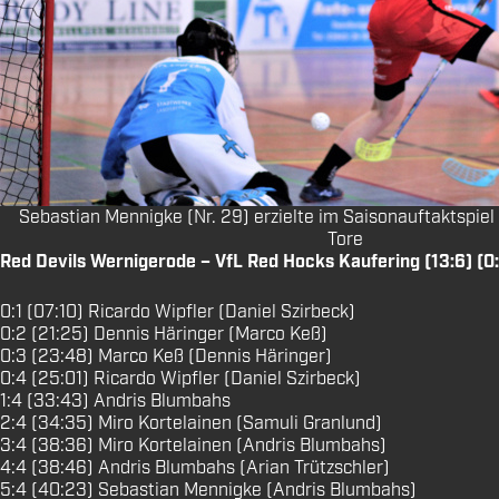
Sebastian Mennigke (Nr. 29) erzielte im Saisonauftaktspiel
Tore
Red Devils Wernigerode – VfL Red Hocks Kaufering (13:6) (0:
0:1 (07:10) Ricardo Wipfler (Daniel Szirbeck)
0:2 (21:25) Dennis Häringer (Marco Keß)
0:3 (23:48) Marco Keß (Dennis Häringer)
0:4 (25:01) Ricardo Wipfler (Daniel Szirbeck)
1:4 (33:43) Andris Blumbahs
2:4 (34:35) Miro Kortelainen (Samuli Granlund)
3:4 (38:36) Miro Kortelainen (Andris Blumbahs)
4:4 (38:46) Andris Blumbahs (Arian Trützschler)
5:4 (40:23) Sebastian Mennigke (Andris Blumbahs)