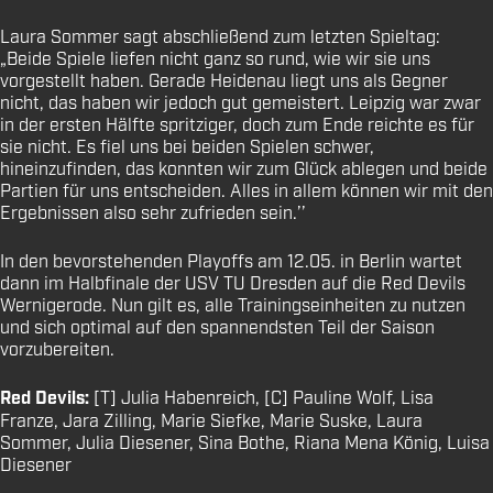
Laura Sommer sagt abschließend zum letzten Spieltag:
„Beide Spiele liefen nicht ganz so rund, wie wir sie uns
vorgestellt haben. Gerade Heidenau liegt uns als Gegner
nicht, das haben wir jedoch gut gemeistert. Leipzig war zwar
in der ersten Hälfte spritziger, doch zum Ende reichte es für
sie nicht. Es fiel uns bei beiden Spielen schwer,
hineinzufinden, das konnten wir zum Glück ablegen und beide
Partien für uns entscheiden. Alles in allem können wir mit den
Ergebnissen also sehr zufrieden sein.’’
In den bevorstehenden Playoffs am 12.05. in Berlin wartet
dann im Halbfinale der USV TU Dresden auf die Red Devils
Wernigerode. Nun gilt es, alle Trainingseinheiten zu nutzen
und sich optimal auf den spannendsten Teil der Saison
vorzubereiten.
Red Devils:
[T] Julia Habenreich, [C] Pauline Wolf, Lisa
Franze, Jara Zilling, Marie Siefke, Marie Suske, Laura
Sommer, Julia Diesener, Sina Bothe, Riana Mena König, Luisa
Diesener