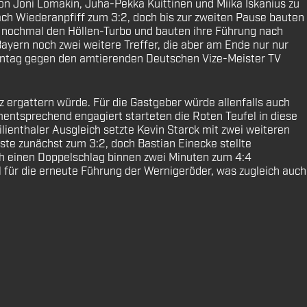
 von Joni Lomakin, Juha-Pekka Kuittinen und Miika Iskanius zu
ach Wiederanpfiff zum 3:2, doch bis zur zweiten Pause bauten
en nochmal den Höllen-Turbo und bauten ihre Führung nach
Bayern noch zwei weitere Treffer, die aber am Ende nur nur
Sonntag gegen den amtierenden Deutschen Vize-Meister TV
tz ergattern würde. Für die Gastgeber würde allenfalls auch
entsprechend engagiert starteten die Roten Teufel in diese
lienthaler Ausgleich setzte Kevin Starck mit zwei weiteren
ste zunächst zum 3:2, doch Bastian Einecke stellte
rch einen Doppelschlag binnen zwei Minuten zum 4:4
l für die erneute Führung der Wernigeröder, was zugleich auch