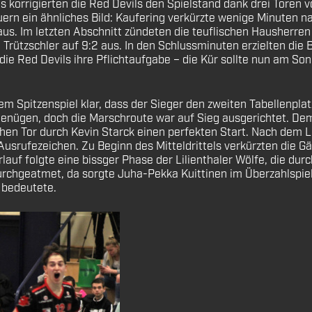
els korrigierten die Red Devils den Spielstand dank drei Toren
ern ein ähnliches Bild: Kaufering verkürzte wenige Minuten n
 aus. Im letzten Abschnitt zündeten die teuflischen Hausherr
 Trützschler auf 9:2 aus. In den Schlussminuten erzielten die 
 die Red Devils ihre Pflichtaufgabe – die Kür sollte nun am 
dem Spitzenspiel klar, dass der Sieger den zweiten Tabellenpla
genügen, doch die Marschroute war auf Sieg ausgerichtet. Dem
en Tor durch Kevin Starck einen perfekten Start. Nach dem Li
usrufezeichen. Zu Beginn des Mitteldrittels verkürzten die Gä
auf folgte eine bissger Phase der Lilienthaler Wölfe, die du
 durchgeatmet, da sorgte Juha-Pekka Kuittinen im Überzahlspie
 bedeutete.