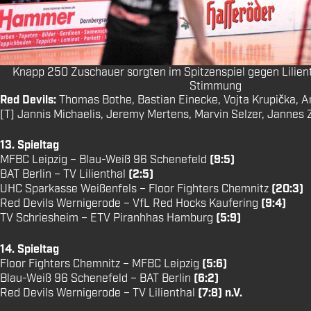
Knapp 250 Zuschauer sorgten im Spitzenspiel gegen Lilienth
Stimmung
Red Devils:
Thomas Bothe, Bastian Einecke, Vojta Krupička, Ar
[T] Jannis Michaelis, Jeremy Mertens, Marvin Selzer, Jannes Zi
13. Spieltag
MFBC Leipzig – Blau-Weiß 96 Schenefeld
(9:5)
BAT Berlin – TV Lilienthal
(2:5)
UHC Sparkasse Weißenfels – Floor Fighters Chemnitz
(20:3)
Red Devils Wernigerode – VfL Red Hocks Kaufering
(9:4)
TV Schriesheim – ETV Piranhhas Hamburg
(5:9)
14. Spieltag
Floor Fighters Chemnitz – MFBC Leipzig
(5:6)
Blau-Weiß 96 Schenefeld – BAT Berlin
(6:2)
Red Devils Wernigerode – TV Lilienthal
(7:8) n.V.