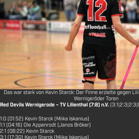
Das war stark von Kevin Starck: Der Finne erzielte gegen Lil
Wernigeröder Toren
Red Devils Wernigerode – TV Lilienthal (7:8) n.V.
(3:1|2:3|2:3|
1:0 (01:52) Kevin Starck (Miika Iskanius)
1:1 (04:16) Ole Appenrodt (Janos Bröker)
2:1 (06:22) Kevin Starck
3:1 (17:30) Kevin Starck (Miika Iskanius)