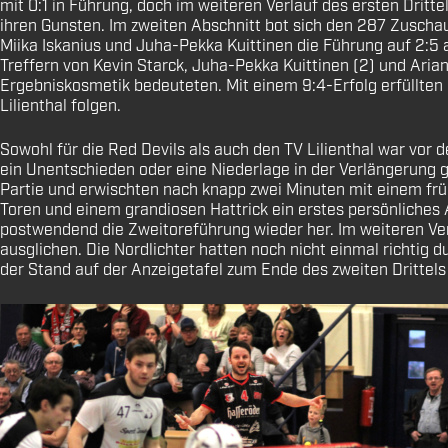
mit 0:1 in Führung, doch im weiteren Verlauf des ersten Dritt
ihren Gunsten. Im zweiten Abschnitt bot sich den 287 Zuschau
Miika Iskanius und Juha-Pekka Kuittinen die Führung auf 2:5
Treffern von Kevin Starck, Juha-Pekka Kuittinen (2) und Arian
Ergebniskosmetik bedeuteten. Mit einem 9:4-Erfolg erfüllten
Lilienthal folgen.
Sowohl für die Red Devils als auch den TV Lilienthal war vor 
ein Unentschieden oder eine Niederlage in der Verlängerung 
Partie und erwischten nach knapp zwei Minuten mit einem früh
Toren und einem grandiosen Hattrick ein erstes persönliches A
postwendend die Zweitoreführung wieder her. Im weiteren Verl
ausglichen. Die Nordlichter hatten noch nicht einmal richtig
der Stand auf der Anzeigetafel zum Ende des zweiten Drittels