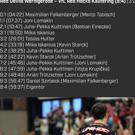
Red Devils Wernigerode – VfL Red Hocks Kaufering (9:4)
(3:2
0:1 (04:22) Maximilian Falkenberger (Marco Tobisch)
1:1 (07:37) Joni Lomakin
2:1 (10:47) Juha-Pekka Kuittinen (Bastian Einecke)
3:1 (19:50) Miika Iskanius
3:2 (26:01) Tobias Hutter
4:2 (33:19) Miika Iskanius (Kevin Starck)
5:2 (38:25) Juha-Pekka Kuittinen
6:2 (42:22) Kevin Starck (Arian Trützschler)
7:2 (45:46) Juha-Pekka Kuittinen (Joni Lomakin)
8:2 (47:59) Juha-Pekka Kuittinen (Vojta Krupička)
9:2 (48:49) Arian Trützschler (Joni Lomakin)
9:3 (56:47) Daniel Szirbeck (Maximilian Falkenberger)
9:4 (59:37) Eigentor