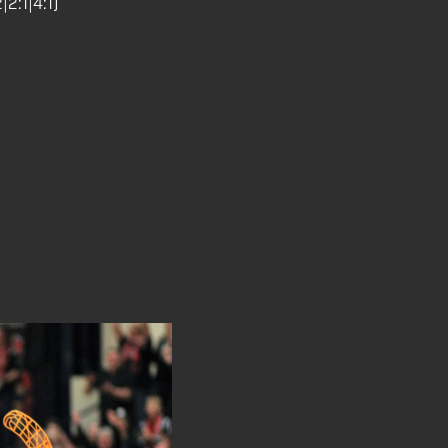
|2:1|4:1)