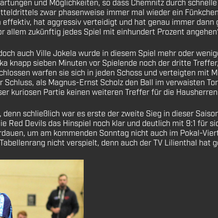
artungen und Möglichkeiten, so dass Chemnitz durch schnelle K
itteldrittels zwar phasenweise immer mal wieder ein Fünkchen
effektiv, hat aggressiv verteidigt und hat genau immer dann 
 allem zukünftig jedes Spiel mit einhundert Prozent angehen“
och auch Ville Jokela wurde in diesem Spiel mehr oder wenig
ka knapp sieben Minuten vor Spielende noch der dritte Treffe
tschlossen warfen sie sich in jeden Schoss und verteigten mit
 Schluss, als Magnus-Ernst Scholz den Ball im verwaisten Tor
er kuriosen Partie keinen weiteren Treffer für die Hausherren
denn schließlich war es erste der zweite Sieg in dieser Sais
ie Red Devils das Hinspiel noch klar und deutlich mit 9:1 für 
erdauen, um am kommenden Sonntag nicht auch im Pokal-Viert
Tabellenrang nicht verspielt, denn auch der TV Lilienthal hat