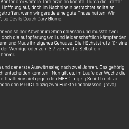
onter drei weitere Tore erzielen konnte. Durch die Treffer
 Hoffnung auf, doch im Nachhinein betrachtet sollte an
getroffen, wenn wir gerade eine gute Phase hatten. Wir
, so Devils Coach Gary Blume.
er von seiner Abwehr im Stich gelassen und musste zwei
r, doch die aufopferungsvoll und leidenschaftlich kämpfenden
 Mann und Maus ihr eigenes Gehäuse. Die Höchststrafe für eine
 der Wernigeröder zum 3:7 versenkte. Selbst ein
 hervor.
on und der erste Auswärtssieg nach zwei Jahren. Das gehörig
sich entscheiden konnten. Nun gilt es, im Laufe der Woche die
elfinalheimspiel gegen den MFBC Leipzig Schiffbruch zu
 gegen den MFBC Leipzig zwei Punkte liegenlassen. (mvo)