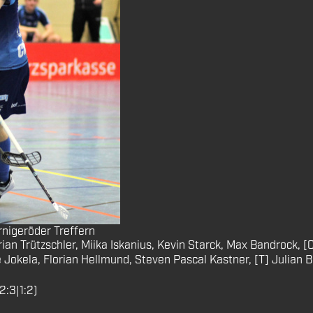
rnigeröder Treffern
ian Trützschler, Miika Iskanius, Kevin Starck, Max Bandrock, 
e Jokela, Florian Hellmund, Steven Pascal Kastner, [T] Julian 
2:3|1:2)