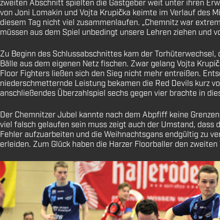
zweiten Abschnitt spielten die Gastgeber weit unter ihren Erw
von Joni Lomakin und Vojta Krupička keimte im Verlauf des M
diesem Tag nicht viel zusammenlaufen. „
Chemnitz war extrem 
müssen aus dem Spiel unbedingt unsere Lehren ziehen und vor
Zu Beginn des Schlussabschnittes kam der Torhüterwechsel, d
Bälle aus dem eigenen Netz fischen. Zwar gelang Vojta Krupič
Floor Fighters ließen sich den Sieg nicht mehr entreißen. En
niederschmetternde Leistung bekamen die Red Devils kurz vor
anschließendes Überzahlspiel sechs gegen vier brachte in dies
Der Chemnitzer Jubel kannte nach dem Abpfiff keine Grenzen, 
viel falsch gelaufen sein muss zeigt auch der Umstand, dass d
Fehler aufzuarbeiten und die Weihnachtsgan
s endgültig zu v
erleiden. Z
um Glück haben die Harzer Floorballer den zweiten 