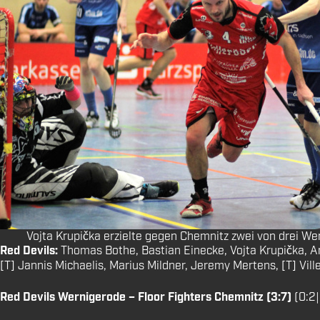
Vojta Krupička erzielte gegen Chemnitz zwei von drei We
Red Devils:
Thomas Bothe, Bastian Einecke, Vojta Krupička, Ar
[T] Jannis Michaelis, Marius Mildner, Jeremy Mertens, [T] Vill
Red Devils Wernigerode – Floor Fighters Chemnitz (3:7)
(0:2|