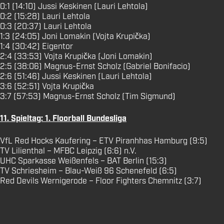
0:1 (14:10) Jussi Keskinen (Lauri Lehtola)
0:2 (15:28) Lauri Lehtola
0:3 (20:37) Lauri Lehtola
1:3 (24:05) Joni Lomakin (Vojta Krupička)
1:4 (30:42) Eigentor
2:4 (33:53) Vojta Krupička (Joni Lomakin)
2:5 (38:06) Magnus-Ernst Scholz (Gabriel Bonifacio)
2:6 (51:46) Jussi Keskinen (Lauri Lehtola)
3:6 (52:51) Vojta Krupička
3:7 (57:53) Magnus-Ernst Scholz (Tim Sigmund)
11. Spieltag: 1. Floorball Bundesliga
VfL Red Hocks Kaufering – ETV Piranhhas Hamburg (9:5)
TV Lilienthal – MFBC Leipzig (6:6) n.V.
UHC Sparkasse Weißenfels – BAT Berlin (15:3)
TV Schriesheim – Blau-Weiß 96 Schenefeld (6:5)
Red Devils Wernigerode – Floor Fighters Chemnitz (3:7)