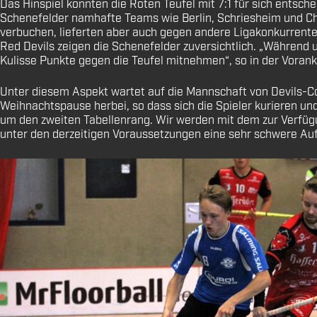
Das Hinspiel konnten die Roten Teufel mit 7:1 für sich entsche
Schenefelder namhafte Teams wie Berlin, Schriesheim und Che
verbuchen, lieferten aber auch gegen andere Ligakonkurrenten
Red Devils zeigen die Schenefelder zuversichtlich. „Während 
Kulisse Punkte gegen die Teufel mitnehmen“, so in der Vorank
Unter diesem Aspekt wartet auf die Mannschaft von Devils-Co
Weihnachtspause herbei, so dass sich die Spieler kurieren un
um den zweiten Tabellenrang. Wir werden mit dem zur Verfügu
unter den derzeitigen Voraussetzungen eine sehr schwere Au