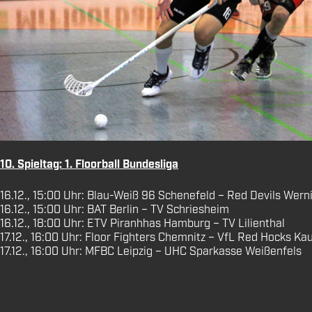
10. Spieltag: 1. Floorball Bundesliga
16.12., 15:00 Uhr: Blau-Weiß 96 Schenefeld – Red Devils Wern
16.12., 15:00 Uhr: BAT Berlin – TV Schriesheim
16.12., 18:00 Uhr: ETV Piranhhas Hamburg – TV Lilienthal
17.12., 16:00 Uhr: Floor Fighters Chemnitz – VfL Red Hocks Ka
17.12., 16:00 Uhr: MFBC Leipzig – UHC Sparkasse Weißenfels