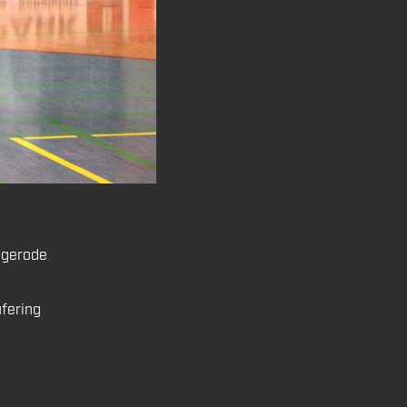
igerode
ufering