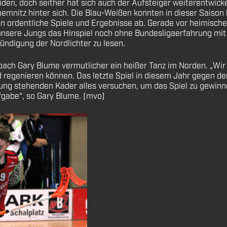
iden, doch seither hat sich auch der Aufsteiger weiterentwickel
mnitz hinter sich. Die Blau-Weißen konnten in dieser Saison
 ordentliche Spiele und Ergebnisse ab. Gerade vor heimischer
unsere Jungs das Hinspiel noch ohne Bundesligaerfahrung mit 
ündigung der Nordlichter zu lesen.
ach Gary Blume vermutlicher ein heißer Tanz im Norden. „Wir
d regenieren können. Das letzte Spiel in diesem Jahr gegen de
ng stehenden Kader alles versuchen, um das Spiel zu gewinne
fgabe“, so Gary Blume. (mvo)