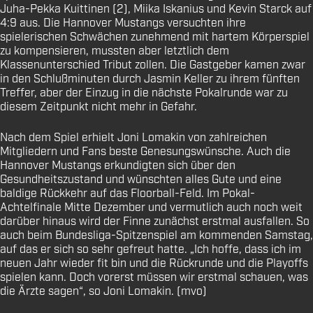
Juha-Pekka Kuittinen (2), Miika Iskanius und Kevin Starck auf
4:9 aus. Die Hannover Mustangs versuchten ihre
spielerischen Schwächen zunehmend mit hartem Körperspiel
zu kompensieren, mussten aber letztlich dem
Klassenunterschied Tribut zollen. Die Gastgeber kamen zwar
in den Schlußminuten durch Jasmin Keller zu ihrem fünften
Treffer, aber der Einzug in die nächste Pokalrunde war zu
diesem Zeitpunkt nicht mehr in Gefahr.
Nach dem Spiel erhielt Joni Lomakin von zahlreichen
Mitgliedern und Fans beste Genesungswünsche. Auch die
Hannover Mustangs erkundigten sich über den
Gesundheitszustand und wünschten alles Gute und eine
baldige Rückkehr auf das Floorball-Feld. Im Pokal-
Achtelfinale Mitte Dezember und vermutlich auch noch weit
darüber hinaus wird der Finne zunächst erstmal ausfallen. So
auch beim Bundesliga-Spitzenspiel am kommenden Samstag,
auf das er sich so sehr gefreut hatte. „Ich hoffe, dass ich im
neuen Jahr wieder fit bin und die Rückrunde und die Playoffs
spielen kann. Doch vorerst müssen wir erstmal schauen, was
die Ärzte sagen“, so Joni Lomakin. (mvo)