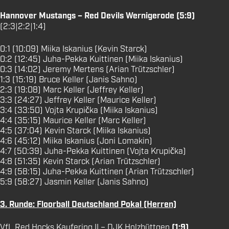
Hannover Mustangs – Red Devils Wernigerode (5:9)
(2:3|2:2|1:4)
0:1 (10:09) Miika Iskanius (Kevin Starck)
0:2 (12:45) Juha-Pekka Kuittinen (Miika Iskanius)
0:3 (14:02) Jeremy Mertens (Arian Trützschler)
1:3 (15:19) Bruce Keller (Janis Sahno)
2:3 (19:08) Marc Keller (Jeffrey Keller)
3:3 (24:27) Jeffrey Keller (Maurice Keller)
3:4 (33:50) Vojta Krupička (Miika Iskanius)
4:4 (35:15) Maurice Keller (Marc Keller)
4:5 (37:04) Kevin Starck (Miika Iskanius)
4:6 (45:12) Miika Iskanius (Joni Lomakin)
4:7 (50:39) Juha-Pekka Kuittinen (Vojta Krupička)
4:8 (51:35) Kevin Starck (Arian Trützschler)
4:9 (58:15) Juha-Pekka Kuittinen (Arian Trützschler)
5:9 (58:27) Jasmin Keller (Janis Sahno)
3. Runde: Floorball Deutschland Pokal (Herren)
VfL Red Hocks Kaufering II – DJK Holzbüttgen
(1:9)