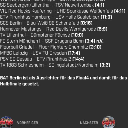
SG Seebergen/Lilienthal – TSV Neuwittenbek
(4:1)
VfL Red Hocks Kaufering – UHC Sparkasse Weißenfels
(4:11)
ETV Piranhhas Hamburg – USV Halle Saalebiber
(11:0)
SCS Berlin – Blau-Weiß 96 Schenefeld
(0:16)
Hannover Mustangs – Red Devils Wernigerode
(5:9)
TV Lilienthal – Dümptener Füchse
(10:0)
FC Stern München I – SSF Dragons Bonn
(3:4) n.V.
Floorball Griedel – Floor Fighters Chemnitz
(3:10)
MFBC Leipzig – USV TU Dresden
(17:4)
PSV 90 Dessau – ETV Piranhhas 2
(14:4)
TV 1883 Schriesheim – SG Ingolstadt/Nordheim
(3:2)
BAT Berlin ist als Ausrichter für das Final4 und damit für das
Halbfinale gesetzt.
VORHERIGER
NÄCHSTER