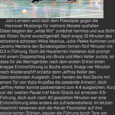
Joni Lomakin wird nach dem Pokalspiel gegen die
Hannover Mustangs für mehrere Monate ausfallen
Dabei begann der „wilde Ritt“ zunächst harmlos und aus Sicht
der Roten Teufel wunschgemäß: Nach knapp 10 Minuten des
abtastens schossen Miika Iskanius, Juha-Pekka Kuittinen und
Jeremy Mertens den Bundesligisten binnen fünf Minuten mit
0:3 in Führung. Doch die Hausherren meldeten sich prompt
mit einem Doppelschlag von Bruce und Marc Keller zurück, so
dass für die Wernigeröder nach dem ersten Drittel einen
knappe Eintoreführung zu Buche stand. Knapp vier Minuten
nach Wiederanpfiff erzielte dann Jeffrey Keller den
überraschenden Ausgleich. Zwar fanden die Red Devils mit
einem Tor von Vojta Krupička die passende Antwort, doch
Jeffrey Keller konnte postwendend zum 4:4 ausgleichen. Kurz
vor der zweiten Pause traf Kevin Starck zur erneuten 4:5-
Führung, doch auch nach 40 gespielten Minuten war eine
Eintoreführung alles andere als zufriedenstellend. Im letzten
Abschnitt besannen sich die Harzer Floorballer auf ihre
spielerischen Stärken, bauten die Führung durch Tore von