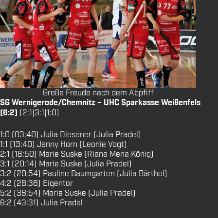
Große Freude nach dem Abpfiff
SG Wernigerode/Chemnitz – UHC Sparkasse Weißenfels
(6:2)
(2:1|3:1|1:0)
1:0 (03:40) Julia Diesener (Julia Pradel)
1:1 (13:40) Jenny Horn (Leonie Vogt)
2:1 (16:50) Marie Suske (Riana Mena König)
3:1 (20:14) Marie Suske (Julia Pradel)
3:2 (20:54) Pauline Baumgarten (Julia Bärthel)
4:2 (28:38) Eigentor
5:2 (38:54) Marie Suske (Julia Pradel)
6:2 (43:31) Julia Pradel