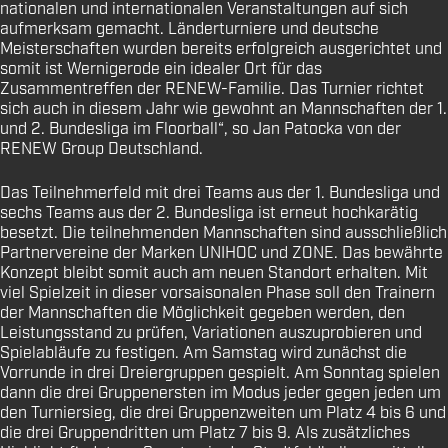
nationalen und internationalen Veranstaltungen auf sich
aufmerksam gemacht. Länderturniere und deutsche
Meisterschaften wurden bereits erfolgreich ausgerichtet und
somit ist Wernigerode ein idealer Ort für das
Zusammentreffen der RENEW-Familie. Das Turnier richtet
sich auch in diesem Jahr wie gewohnt an Mannschaften der 1.
und 2. Bundesliga im Floorball“, so Jan Patocka von der
RENEW Group Deutschland.
Das Teilnehmerfeld mit drei Teams aus der 1. Bundesliga und
sechs Teams aus der 2. Bundesliga ist erneut hochkarätig
besetzt. Die teilnehmenden Mannschaften sind ausschließlich
Partnervereine der Marken UNIHOC und ZONE. Das bewährte
Konzept bleibt somit auch am neuen Standort erhalten. Mit
viel Spielzeit in dieser vorsaisonalen Phase soll den Trainern
der Mannschaften die Möglichkeit gegeben werden, den
Leistungsstand zu prüfen, Variationen auszuprobieren und
Spielabläufe zu festigen. Am Samstag wird zunächst die
Vorrunde in drei Dreiergruppen gespielt. A
m Sonntag spielen
dann die drei Gruppenersten im Modus jeder gegen jeden um
den Turniersieg, die drei Gruppenzweiten um Platz 4 bis 6 und
die drei Gruppendritten um Platz 7 bis 9. Als zusätzliches