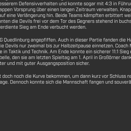
esserem Defensivverhalten und konnte sogar mit 4:3 in Führu
knappen Vorsprung über einen langen Zeitraum verwalten. Knap
 auf eine Verlängerung hin. Beide Teams kämpften erbittert we
ten die Devils frei vor dem Tor des Gegners stehend in buchs
r verdiente Sieg am Ende verbucht werden.
 Quedlinburg angepfiffen. Auch in dieser Partie fanden die Ha
die Devils nur zweimal bis zur Halbzeitpause einnetzen. Coach
ile in Taktik und Technik. Am Ende konnte ein sicherer 11:1 Si
belle, den sie am letzten Spieltag am 1. April in Großörner d
ter und mit guter Ausgangsposition sicher.
rt doch noch die Kurve bekommen, um dann kurz vor Schluss n
sage. Dennoch konnte sich die Mannschaft fangen und souverän 