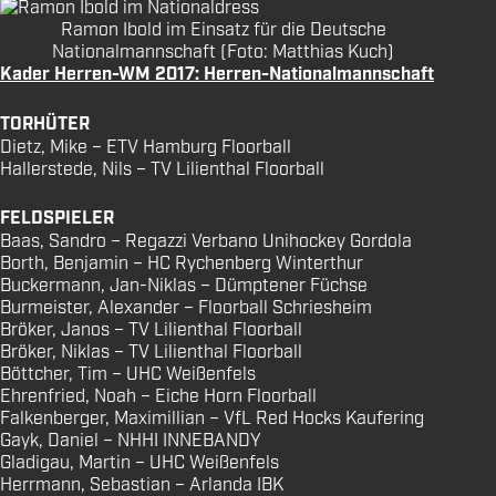
Ramon Ibold im Einsatz für die Deutsche
Nationalmannschaft (Foto: Matthias Kuch)
Kader Herren-WM 2017: Herren-Nationalmannschaft
TORHÜTER
Dietz, Mike – ETV Hamburg Floorball
Hallerstede, Nils – TV Lilienthal Floorball
FELDSPIELER
Baas, Sandro – Regazzi Verbano Unihockey Gordola
Borth, Benjamin – HC Rychenberg Winterthur
Buckermann, Jan-Niklas – Dümptener Füchse
Burmeister, Alexander – Floorball Schriesheim
Bröker, Janos – TV Lilienthal Floorball
Bröker, Niklas – TV Lilienthal Floorball
Böttcher, Tim – UHC Weißenfels
Ehrenfried, Noah – Eiche Horn Floorball
Falkenberger, Maximillian – VfL Red Hocks Kaufering
Gayk, Daniel – NHHI INNEBANDY
Gladigau, Martin – UHC Weißenfels
Herrmann, Sebastian – Arlanda IBK