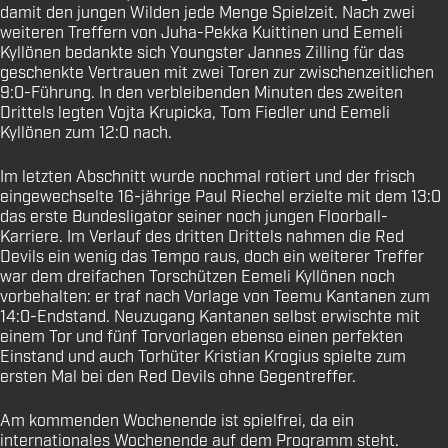
damit den jungen Wilden jede Menge Spielzeit. Nach zwei
weiteren Treffern von Juha-Pekka Kuittinen und Eemeli
Kyllönen bedankte sich Youngster Jannes Zilling für das
geschenkte Vertrauen mit zwei Toren zur zwischenzeitlichen
9:0-Führung. In den verbleibenden Minuten des zweiten
Drittels legten Vojta Krupicka, Tom Fiedler und Eemeli
Kyllönen zum 12:0 nach.
Im letzten Abschnitt wurde nochmal rotiert und der frisch
eingewechselte 16-jährige Paul Riechel erzielte mit dem 13:0
das erste Bundesligator seiner noch jungen Floorball-
Karriere. Im Verlauf des dritten Drittels nahmen die Red
Devils ein wenig das Tempo raus, doch ein weiterer Treffer
war dem dreifachen Torschützen Eemeli Kyllönen noch
vorbehalten: er traf nach Vorlage von Teemu Kantanen zum
14:0-Endstand. Neuzugang Kantanen selbst erwischte mit
einem Tor und fünf Torvorlagen ebenso einen perfekten
Einstand und auch Torhüter Kristian Krogius spielte zum
ersten Mal bei den Red Devils ohne Gegentreffer.
Am kommenden Wochenende ist spielfrei, da ein
internationales Wochenende auf dem Programm steht.