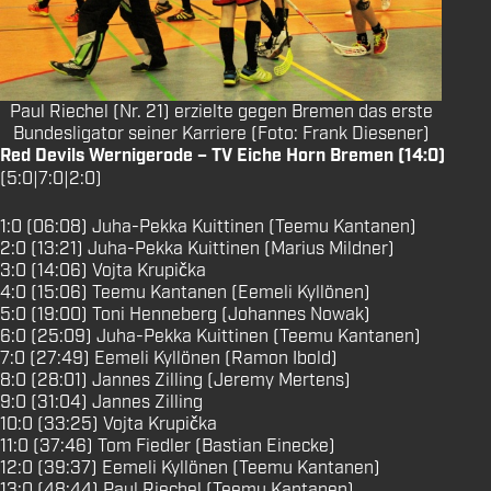
Paul Riechel (Nr. 21) erzielte gegen Bremen das erste
Bundesligator seiner Karriere (Foto: Frank Diesener)
Red Devils Wernigerode – TV Eiche Horn Bremen (14:0)
(5:0|7:0|2:0)
1:0 (06:08) Juha-Pekka Kuittinen (Teemu Kantanen)
2:0 (13:21) Juha-Pekka Kuittinen (Marius Mildner)
3:0 (14:06) Vojta Krupička
4:0 (15:06) Teemu Kantanen (Eemeli Kyllönen)
5:0 (19:00) Toni Henneberg (Johannes Nowak)
6:0 (25:09) Juha-Pekka Kuittinen (Teemu Kantanen)
7:0 (27:49) Eemeli Kyllönen (Ramon Ibold)
8:0 (28:01) Jannes Zilling (Jeremy Mertens)
9:0 (31:04) Jannes Zilling
10:0 (33:25) Vojta Krupička
11:0 (37:46) Tom Fiedler (Bastian Einecke)
12:0 (39:37) Eemeli Kyllönen (Teemu Kantanen)
13:0 (48:44) Paul Riechel (Teemu Kantanen)