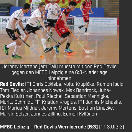
Jeremy Mertens (am Ball) musste mit den Red Devils
gegen den MFBC Leipzig eine 6:3-Niederlage
hinnehmen
Red Devils:
[T] Chris Ecklebe, Vojta Krupička, Ramon Ibold,
Tom Fiedler, Johannes Nowak, Max Bandrock, Juha-
Pekka Kuittinen, Paul Riechel, Sebastian Mennigke,
Moritz Schmidt, [T] Kristian Krogius, [T] Jannis Michaelis,
[C] Marius Mildner, Jeremy Mertens, Bastian Einecke,
Marvin Selzer, Jannes Zilling, Eemeli Kyllönen
MFBC Leipzig – Red Devils Wernigerode (6:3)
(1:1|3:0|2:2)