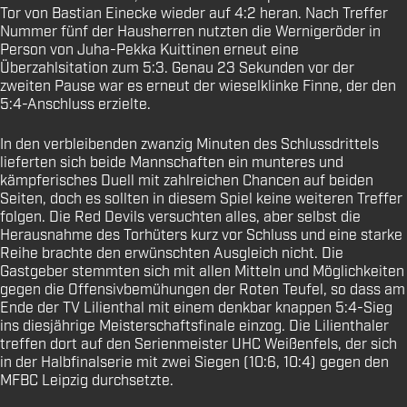
Tor von Bastian Einecke wieder auf 4:2 heran. Nach Treffer
Nummer fünf der Hausherren nutzten die Wernigeröder in
Person von Juha-Pekka Kuittinen erneut eine
Überzahlsitation zum 5:3. Genau 23 Sekunden vor der
zweiten Pause war es erneut der wieselklinke Finne, der den
5:4-Anschluss erzielte.
In den verbleibenden zwanzig Minuten des Schlussdrittels
lieferten sich beide Mannschaften ein munteres und
kämpferisches Duell mit zahlreichen Chancen auf beiden
Seiten, doch es sollten in diesem Spiel keine weiteren Treffer
folgen. Die Red Devils versuchten alles, aber selbst die
Herausnahme des Torhüters kurz vor Schluss und eine starke
Reihe brachte den erwünschten Ausgleich nicht. Die
Gastgeber stemmten sich mit allen Mitteln und Möglichkeiten
gegen die Offensivbemühungen der Roten Teufel, so dass am
Ende der TV Lilienthal mit einem denkbar knappen 5:4-Sieg
ins diesjährige Meisterschaftsfinale einzog. Die Lilienthaler
treffen dort auf den Serienmeister UHC Weißenfels, der sich
in der Halbfinalserie mit zwei Siegen (10:6, 10:4) gegen den
MFBC Leipzig durchsetzte.