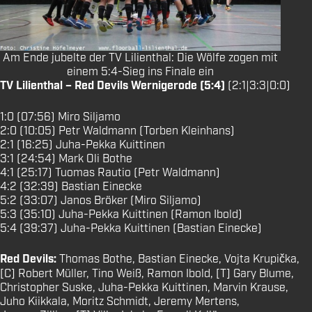
Am Ende jubelte der TV Lilienthal: Die Wölfe zogen mit
einem 5:4-Sieg ins Finale ein
TV Lilienthal – Red Devils Wernigerode (5:4)
(2:1|3:3|0:0)
1:0 (07:56) Miro Siljamo
2:0 (10:05) Petr Waldmann (Torben Kleinhans)
2:1 (16:25) Juha-Pekka Kuittinen
3:1 (24:54) Mark Oli Bothe
4:1 (25:17) Tuomas Rautio (Petr Waldmann)
4:2 (32:39) Bastian Einecke
5:2 (33:07) Janos Bröker (Miro Siljamo)
5:3 (35:10) Juha-Pekka Kuittinen (Ramon Ibold)
5:4 (39:37) Juha-Pekka Kuittinen (Bastian Einecke)
Red Devils:
Thomas Bothe, Bastian Einecke, Vojta Krupička,
[C] Robert Müller, Tino Weiß, Ramon Ibold, [T] Gary Blume,
Christopher Suske, Juha-Pekka Kuittinen, Marvin Krause,
Juho Kiikkala, Moritz Schmidt, Jeremy Mertens,