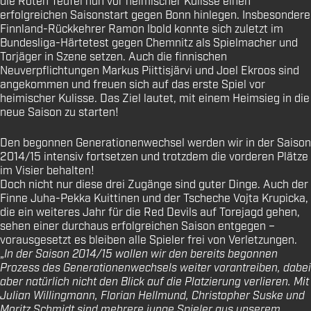
die Roten Teufel nun vor heimischer Kulisse einen
erfolgreichen Saisonstart gegen Bonn hinlegen. Insbesondere
Finnland-Rückkehrer Ramon Ibold konnte sich zuletzt im
Bundesliga-Härtetest gegen Chemnitz als Spielmacher und
Torjäger in Szene setzen. Auch die finnischen
Neuverpflichtungen Markus Piittisjärvi und Joel Ekroos sind
angekommen und freuen sich auf das erste Spiel vor
heimischer Kulisse. Das Ziel lautet, mit einem Heimsieg in die
neue Saison zu starten!
Den begonnen Generationenwechsel werden wir in der Saison
2014/15 intensiv fortsetzen und trotzdem die vorderen Plätze
im Visier behalten!
Doch nicht nur diese drei Zugänge sind guter Dinge. Auch der
Finne Juha-Pekka Kuittinen und der Tscheche Vojta Krupicka,
die ein weiteres Jahr für die Red Devils auf Torejagd gehen,
sehen einer durchaus erfolgreichen Saison entgegen –
vorausgesetzt es bleiben alle Spieler frei von Verletzungen.
„
In der Saison 2014/15 wollen wir den bereits begonnen
Prozess des Generationenwechsels weiter vorantreiben, dabei
aber natürlich nicht den Blick auf die Platzierung verlieren. Mit
Julian Willingmann, Florian Hellmund, Christopher Suske und
Moritz Schmidt sind mehrere junge Spieler aus unserem