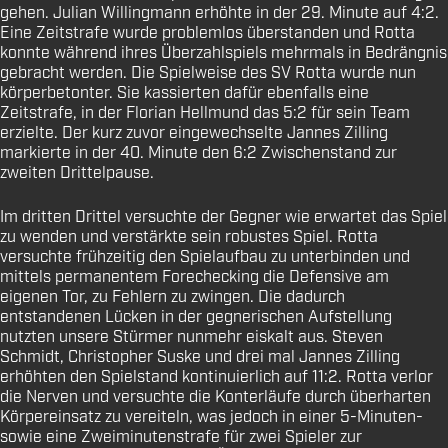
gehen. Julian Willingmann erhöhte in der 29. Minute auf 4:2.
Eine Zeitstrafe wurde problemlos überstanden und Rotta
konnte während ihres Überzahlspiels mehrmals in Bedrängnis
gebracht werden. Die Spielweise des SV Rotta wurde nun
körperbetonter. Sie kassierten dafür ebenfalls eine
Zeitstrafe, in der Florian Hellmund das 5:2 für sein Team
erzielte. Der kurz zuvor eingewechselte Jannes Zilling
markierte in der 40. Minute den 6:2 Zwischenstand zur
zweiten Drittelpause.
Im dritten Drittel versuchte der Gegner wie erwartet das Spiel
zu wenden und verstärkte sein robustes Spiel. Rotta
versuchte frühzeitig den Spielaufbau zu unterbinden und
mittels permanentem Forechecking die Defensive am
eigenen Tor, zu Fehlern zu zwingen. Die dadurch
entstandenen Lücken in der gegnerischen Aufstellung
nutzten unsere Stürmer nunmehr eiskalt aus. Steven
Schmidt, Christopher Suske und drei mal Jannes Zilling
erhöhten den Spielstand kontinuierlich auf 11:2. Rotta verlor
die Nerven und versuchte die Konterläufe durch überharten
Körpereinsatz zu vereiteln, was jedoch in einer 5-Minuten-
sowie eine Zweiminutenstrafe für zwei Spieler zur