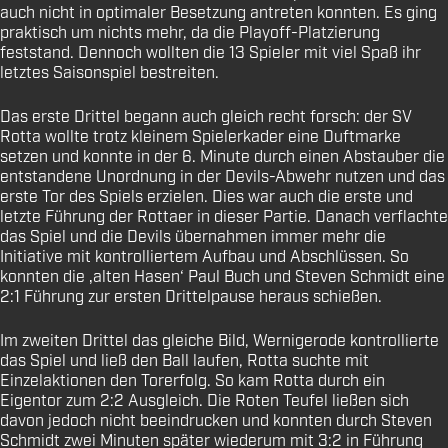
auch nicht in optimaler Besetzung antreten konnten. Es ging
praktisch um nichts mehr, da die Playoff-Platzierung
feststand. Dennoch wollten die 13 Spieler mit viel Spaß ihr
letztes Saisonspiel bestreiten.
Das erste Drittel begann auch gleich recht forsch: der SV
Rotta wollte trotz kleinem Spielerkader eine Duftmarke
setzen und konnte in der 6. Minute durch einen Abstauber die
entstandene Unordnung in der Devils-Abwehr nutzen und das
erste Tor des Spiels erzielen. Dies war auch die erste und
letzte Führung der Rottaer in dieser Partie. Danach verflachte
das Spiel und die Devils übernahmen immer mehr die
Initiative mit kontrolliertem Aufbau und Abschlüssen. So
konnten die ‚alten Hasen‘ Paul Buch und Steven Schmidt eine
2:1 Führung zur ersten Drittelpause heraus schießen.
Im zweiten Drittel das gleiche Bild, Wernigerode kontrollierte
das Spiel und ließ den Ball laufen, Rotta suchte mit
Einzelaktionen den Torerfolg. So kam Rotta durch ein
Eigentor zum 2:2 Ausgleich. Die Roten Teufel ließen sich
davon jedoch nicht beeindrucken und konnten durch Steven
Schmidt zwei Minuten später wiederum mit 3:2 in Führung