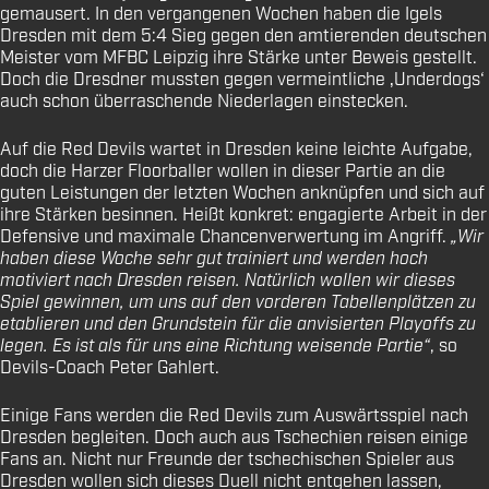
gemausert. In den vergangenen Wochen haben die Igels
Dresden mit dem 5:4 Sieg gegen den amtierenden deutschen
Meister vom MFBC Leipzig ihre Stärke unter Beweis gestellt.
Doch die Dresdner mussten gegen vermeintliche ‚Underdogs‘
auch schon überraschende Niederlagen einstecken.
Auf die Red Devils wartet in Dresden keine leichte Aufgabe,
doch die Harzer Floorballer wollen in dieser Partie an die
guten Leistungen der letzten Wochen anknüpfen und sich auf
ihre Stärken besinnen. Heißt konkret: engagierte Arbeit in der
Defensive und maximale Chancenverwertung im Angriff.
„Wir
haben diese Woche sehr gut trainiert und werden hoch
motiviert nach Dresden reisen. Natürlich wollen wir dieses
Spiel gewinnen, um uns auf den vorderen Tabellenplätzen zu
etablieren und den Grundstein für die anvisierten Playoffs zu
legen. Es ist als für uns eine Richtung weisende Partie“
, so
Devils-Coach Peter Gahlert.
Einige Fans werden die Red Devils zum Auswärtsspiel nach
Dresden begleiten. Doch auch aus Tschechien reisen einige
Fans an. Nicht nur Freunde der tschechischen Spieler aus
Dresden wollen sich dieses Duell nicht entgehen lassen,