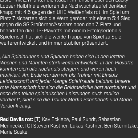
Elster mit 2:11 ‚unter die Räder‘. Im anschließenden Lucky
Looser Halbfinale verloren die Nachwuchsteufel denkbar
knapp mit 4:5 gegen den UHC Weißenfels rot. Im Spiel um
Platz 7 sicherten sich die Wernigeröder mit einem 5:4 Sieg
gegen die SG Großörner/Aschersleben den 7. Platz und
beendeten die U13-Playoffs mit einem Erfolgserlebnis.
Spielerisch hat sich die weiße Truppe von Spiel zu Spiel
weiterentwickelt und immer stabiler präsentiert.
„Alle Spielerinnen und Spielern haben sich in den letzten
Wochen und Monaten stark weiterentwickelt. In den Playoffs
konnten sich alle nochmals steigern und waren hoch
motiviert. Am Ende wurden wir als Trainer mit Einsatz,
Leidenschaft und jeder Menge Spielfreude belohnt. Unsere
rote Mannschaft hat sich die Goldmedaille hart erarbeitet und
nach den tollen spielerischen Leistungen auch redlich
verdient“, sind sich die Trainer Martin Schaberich und Mario
Vordank einig.
Red Devils rot:
[T] Kay Ecklebe, Paul Sundt, Sebastian
Mennecke, [C] Steven Kastner, Lukas Kastner, Ben Sternitzke,
Marie Suske