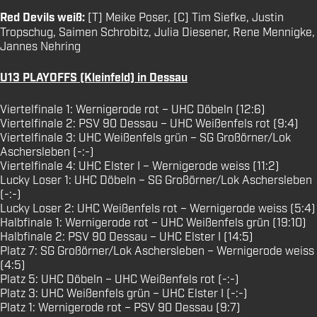
Red Devils weiß:
[T] Meike Poser, [C] Tim Siefke, Justin
Tropschug, Saimen Schrobitz, Julia Diesener, Rene Mennigke,
Jannes Nehring
U13 PLAYOFFS (Kleinfeld) in Dessau
Viertelfinale 1: Wernigerode rot – UHC Döbeln (12:6)
Viertelfinale 2: PSV 90 Dessau – UHC Weißenfels rot (9:4)
Viertelfinale 3: UHC Weißenfels grün – SG Großörner/Lok
Aschersleben (-:-)
Viertelfinale 4: UHC Elster I – Wernigerode weiss (11:2)
Lucky Loser 1: UHC Döbeln – SG Großörner/Lok Aschersleben
(-:-)
Lucky Loser 2: UHC Weißenfels rot – Wernigerode weiss (5:4)
Halbfinale 1: Wernigerode rot – UHC Weißenfels grün (19:10)
Halbfinale 2: PSV 90 Dessau – UHC Elster I (14:5)
Platz 7: SG Großörner/Lok Aschersleben – Wernigerode weiss
(4:5)
Platz 5: UHC Döbeln – UHC Weißenfels rot (-:-)
Platz 3: UHC Weißenfels grün – UHC Elster I (-:-)
Platz 1: Wernigerode rot – PSV 90 Dessau (9:7)