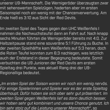
unserer U9-Mannschaft. Die Wernigeröder überzeugten zwar
mit sehenswerten Spielzügen, haderten aber im ersten
Saisonspiel noch ein wenig mit der Chancenverwertung. Am
Ende hieß es 3:10 aus Sicht der Red Devils.
Im zweiten Spiel des Tages gegen den UHC Weißenfels I
nahmen die Nachwuchsteufel dann an Fahrt auf. Nach knapp
sechs Minuten führten die Wernigeröder bereits mit 4:0. Zur
Halbzeitpause stand eine souveräne 5:1 Führung zu Buche. In
der zweiten Spielhälfte kam Weißenfels auf 5:3 heran, doch
die Roten Teufel konnten zum 6:3 nachlegen, was letztlich
auch der Endstand in dieser Begegnung bedeutete. Somit
verbuchten die U9 Junioren der Red Devils am ersten
Spieltag drei Punkte, was aktuell Rang drei der U9-
Regionalliga bedeutet.
„Im ersten Spiel der Saison waren wir noch ein wenig nervös.
Für einige Spielerinnen und Spieler war es der erste Spieltag
überhaupt. Dafür haben sie sich aber sehr gut präsentiert. Im
zweiten Spiel gegen Weißenfels lief es dann deutlich besser,
wir haben sehr gut kombiniert und unsere Chance genutzt. Ich
bin sehr stolz auf die Leistung unserer Mannschaft“
, so