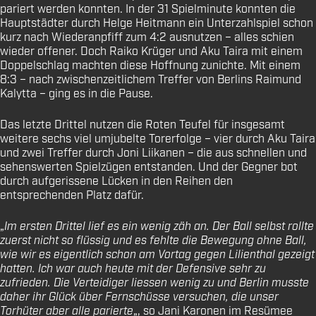
pariert werden konnten. In der 31 Spielminute konnten die
Hauptstädter durch Helge Heitmann ein Unterzahlspiel schon
kurz nach Wiederanpfiff zum 4:2 ausnutzen – alles schien
wieder offener. Doch Raiko Krüger und Aku Taira mit einem
Doppelschlag machten diese Hoffnung zunichte. Mit einem
8:3 – nach zwischenzeitlichem Treffer von Berlins Raimund
Kalytta – ging es in die Pause.
Das letzte Drittel nutzen die Roten Teufel für insgesamt
weitere sechs viel umjubelte Torerfolge – vier durch Aku Taira
und zwei Treffer durch Joni Liikanen – die aus schnellen und
sehenswerten Spielzügen entstanden. Und der Gegner bot
durch aufgerissene Lücken in den Reihen den
entsprechenden Platz dafür.
„
Im ersten Drittel lief es ein wenig zäh an. Der Ball selbst rollte
zuerst nicht so flüssig und es fehlte die Bewegung ohne Ball,
wie wir es eigentlich schon am Vortag gegen Lilienthal gezeigt
hatten. Ich war auch heute mit der Defensive sehr zu
zufrieden. Die Verteidiger liessen wenig zu und Berlin musste
daher ihr Glück über Fernschüsse versuchen, die unser
Torhüter aber alle parierte
„, so Jani Karonen im Resümee