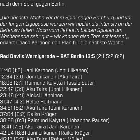
nach dem Spiel gegen Berlin.
„
Die nächste Woche vor dem Spiel gegen Hamburg und vor
der langen Ligapause werden wir nochmals intensiv an der
Defensiv feilen. Nach vorn lief es in beiden Spielen am
Wochenende sehr gut – wir können also Tore schiessen!
„,
erklärt Coach Karonen den Plan für die nächste Woche.
Red Devils Wernigerode – BAT Berlin 13:5
(2:1|5:2|6:2)
11:40 (1:0) Jani Karonen (Joni Liikanen)
12:34 (2:0) Joni Liikanen (Aku Taira)
16:08 (2:1) Raimund Kalytta (Tassio Suter)
22:42 (3:1) Aku Taira (Joni Liikanen)
23:46 (4:1) Aleksi Hänninen
31:47 (4:2) Helge Heitmann
34:51 (5:2) Aku Taira (Jani Karonen)
37:04 (6:2) Raiko Krüger
38:28 (6:3) Raimund Kalytta (Johannes Pauser)
18:41 (7:3) Aku Taira (Jani Karonen)
42:04 (8:3) Joni Liikanen (Raiko Krüger)
46:13 (9:3) Aku Taira (Robert Müller)