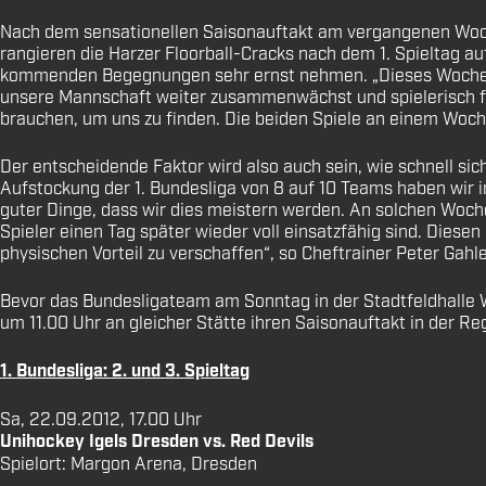
Nach dem sensationellen Saisonauftakt am vergangenen Woch
rangieren die Harzer Floorball-Cracks nach dem 1. Spieltag a
kommenden Begegnungen sehr ernst nehmen. „Dieses Wochenen
unsere Mannschaft weiter zusammenwächst und spielerisch fun
brauchen, um uns zu finden. Die beiden Spiele an einem Woc
Der entscheidende Faktor wird also auch sein, wie schnell si
Aufstockung der 1. Bundesliga von 8 auf 10 Teams haben wir
guter Dinge, dass wir dies meistern werden. An solchen Wo
Spieler einen Tag später wieder voll einsatzfähig sind. Diese
physischen Vorteil zu verschaffen“, so Cheftrainer Peter Gahle
Bevor das Bundesligateam am Sonntag in der Stadtfeldhalle W
um 11.00 Uhr an gleicher Stätte ihren Saisonauftakt in der R
1. Bundesliga: 2. und 3. Spieltag
Sa, 22.09.2012, 17.00 Uhr
Unihockey Igels Dresden vs. Red Devils
Spielort: Margon Arena, Dresden