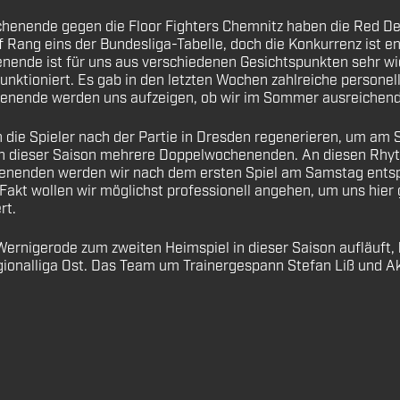
enende gegen die Floor Fighters Chemnitz haben die Red Dev
uf Rang eins der Bundesliga-Tabelle, doch die Konkurrenz ist 
de ist für uns aus verschiedenen Gesichtspunkten sehr wich
ktioniert. Es gab in den letzten Wochen zahlreiche personell
henende werden uns aufzeigen, ob wir im Sommer ausreichend 
ch die Spieler nach der Partie in Dresden regenerieren, um am
 in dieser Saison mehrere Doppelwochenenden. An diesen Rhy
chenenden werden wir nach dem ersten Spiel am Samstag ents
n Fakt wollen wir möglichst professionell angehen, um uns hie
rt.
ernigerode zum zweiten Heimspiel in dieser Saison aufläuft, 
egionalliga Ost. Das Team um Trainergespann Stefan Liß und A