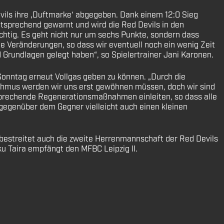
ils ihre ‚Duftmarke‘ abgegeben. Dank einem 12:0 Sieg
entsprechend gewarnt und wird die Red Devils in den
tig. Es geht nicht nur um sechs Punkte, sondern dass
e Veränderungen, so dass wir eventuell noch ein wenig Zeit
Grundlagen gelegt haben“, so Spielertrainer Jani Karonen.
 Sonntag erneut Vollgas geben zu können. „Durch die
thmus werden wir uns erst gewöhnen müssen, doch wir sind
prechende Regenerationsmaßnahmen einleiten, so dass alle
r gegenüber dem Gegner vielleicht auch einen kleinen
bestreitet auch die zweite Herrenmannschaft der Red Devils
ku Taira empfängt den MFBC Leipzig II.