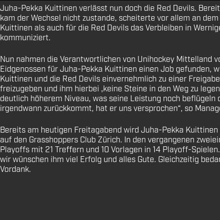
Juha-Pekka Kuittinen verlässt nun doch die Red Devils. Bereit
kam der Wechsel nicht zustande, scheiterte vor allem an de
Kuittinen als auch für die Red Devils das Verbleiben in Wernig
kommuniziert.
Nun nahmen die Verantwortlichen von Unihockey Mittelland vor
Eidgenossen für Juha-Pekka Kuittinen einen Job gefunden, wa
Kuittinen und die Red Devils einvernehmlich zu einer Freigabe
freizugeben und ihm hierbei ‚keine Steine in den Weg zu legen‘.
deutlich höherem Niveau, was seine Leistung noch beflügeln 
irgendwann zurückkommt, hat er uns versprochen“, so Manag
Bereits am heutigen Freitagabend wird Juha-Pekka Kuittinen fü
auf den Grasshoppers Club Zürich. In den vergangenen zweieinh
Playoffs mit 21 Treffern und 10 Vorlagen in 14 Playoff-Spiele
wir wünschen ihm viel Erfolg und alles Gute. Gleichzeitig be
Vordank.