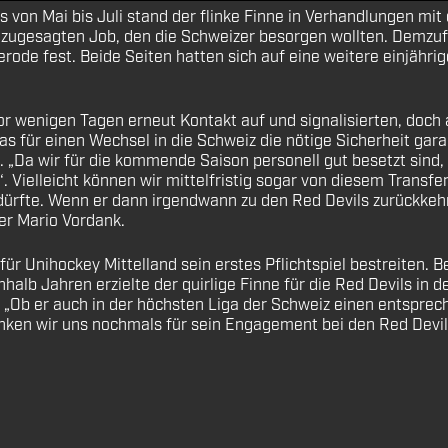
s von Mai bis Juli stand der flinke Finne in Verhandlungen mit
m zugesagten Job, den die Schweizer besorgen wollten. Demzu
erode fest. Beide Seiten hatten sich auf eine weitere einjährig
 wenigen Tagen erneut Kontakt auf und signalisierten, doch an
s für einen Wechsel in die Schweiz die nötige Sicherheit ga
. „Da wir für die kommende Saison personell gut besetzt sind,
 Vielleicht können wir mittelfristig sogar von diesem Transfer 
dürfte. Wenn er dann irgendwann zu den Red Devils zurückkehr
er Mario Vordank.
r Unihockey Mittelland sein erstes Pflichtspiel bestreiten. B
alb Jahren erzielte der quirlige Finne für die Red Devils in d
n. „Ob er auch in der höchsten Liga der Schweiz einen entspre
danken wir uns nochmals für sein Engagement bei den Red Devil