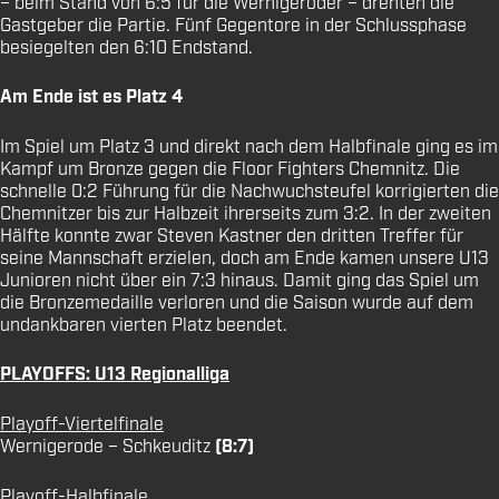
– beim Stand von 6:5 für die Wernigeröder – drehten die
Gastgeber die Partie. Fünf Gegentore in der Schlussphase
besiegelten den 6:10 Endstand.
Am Ende ist es Platz 4
Im Spiel um Platz 3 und direkt nach dem Halbfinale ging es im
Kampf um Bronze gegen die Floor Fighters Chemnitz. Die
schnelle 0:2 Führung für die Nachwuchsteufel korrigierten die
Chemnitzer bis zur Halbzeit ihrerseits zum 3:2. In der zweiten
Hälfte konnte zwar Steven Kastner den dritten Treffer für
seine Mannschaft erzielen, doch am Ende kamen unsere U13
Junioren nicht über ein 7:3 hinaus. Damit ging das Spiel um
die Bronzemedaille verloren und die Saison wurde auf dem
undankbaren vierten Platz beendet.
PLAYOFFS: U13 Regionalliga
Playoff-Viertelfinale
Wernigerode – Schkeuditz
(8:7)
Playoff-Halbfinale